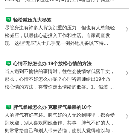
结果表明：“...
轻松减压九大秘笈
尽管身边有许多人背负沉重的压力，但也有人总能轻
松减压，以最佳心态投入工作和生活。专家调查发
现，这些“无压”人士几乎无一例外地具备以下特
征： 一、...
心情不好怎么办 19个放松心情的方法
当人遇到不愉快的事情时，往往会使情绪低落千丈，
那么，心情不好怎么办呢？心理咨询师给出19个放
松心情的方法，将带你走出情绪的低谷。1、假装 你
的情绪是-微...
脾气暴躁怎么办 克服脾气暴躁的10个
方法
人的脾气有好有坏。脾气好的人无论到哪里，都会受
到欢迎，别人喜欢同她合作、共事；脾气不好的人，
则常常给自己和别人带来苦恼，使别人觉得难以与之