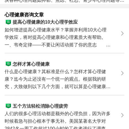
决各种心理问题如抑郁、焦虑、社恐、青少年心理问题等，
心理医生咨询电话：
0571-86433196
，
13306538268
（可
心理健康咨询文章
添加微信在线咨询心理健康问题） 进入咨询中心了解咨询
提高心理健康的10大心理学效应
指南
如何增进提高心理健康水平？掌握并利用10大心理
学效应，将对提高心理健康和心理素质大有帮助。
一、韦奇定律——不要让闲话动摇了你的意志 即
使你已经有了...
怎样才算心理健康
什么是心理健康？其标准是什么？怎样才算心理健
康？迄今为止还没有一个统一的观点。根据我的研
究，大致做到以下几个方面，就可以算是心理健康
了。 第一，...
五个方法轻松消除心理疲劳
人们的很多心理活动都是额外的心理负担，因为许多
时候着急与担心根本于事无补。美国某著名大学对
2842名一周工作超过100小时的工作者进行了调查，