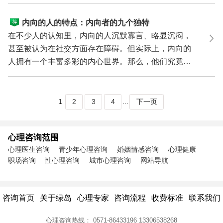
非无缘无...
内向的人的特点：内向者的九个独特
特征
在不少人的认知里，内向的人沉默寡言、略显沉闷，
甚至被认为在社交方面存在障碍。但实际上，内向的
人拥有一个丰富多彩的内心世界。那么，他们究竟有
哪些独特...
1
2
3
4
...
下一页
心理咨询范围
心理医生咨询
青少年心理咨询
婚姻情感咨询
心理健康
职场咨询
性心理咨询
城市心理咨询
网站导航
咨询首页
关于绿岛
心理专家
咨询流程
收费标准
联系我们
心理咨询热线：
0571-86433196
13306538268