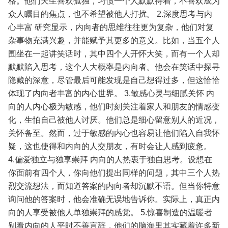
格。他们天生喜欢孤独，习惯一个人默默待着，不喜欢成为
众人瞩目的焦点，也不希望被他人打扰。
2.深度思考与内
心丰富
研究显示，内向者的思维往往更为复杂，他们对复
杂事物充满兴趣，并能赋予其更多的意义。比如，当五个人
围坐在一起讲笑话时，其中四个人开怀大笑，而有一个人却
默默陷入思考，这个人大概率是内向者。他会在笑话中探寻
隐藏的深意，尽管最后可能发现是自己想得过多，但这恰恰
体现了内向者丰富的内心世界。
3.敏感心灵与细腻关怀
内
向的人内心极为敏感，他们时刻关注着家人和朋友的情感变
化，生怕自己被他人讨厌。他们总是细心留意别人的近况，
关怀备至。然而，过于敏感的内心也容易让他们陷入自我怀
疑，这也使得和内向的人交朋友，有时会让人感到疲惫。
4.偏爱独立与独享崇拜
内向的人热衷于独自思考。设想在
你面前有四个人，你向他们提出同样的问题，其中三个人热
烈交流想法，而知道答案的内向者却沉默不语。但当你特意
询问他的答案时，他会准确无误地告诉你。实际上，真正内
向的人享受被他人单独崇拜的感觉。
5.惊喜制造的温暖者
别看内向的人平时不善言辞，他们的脑海里其实藏着许多新