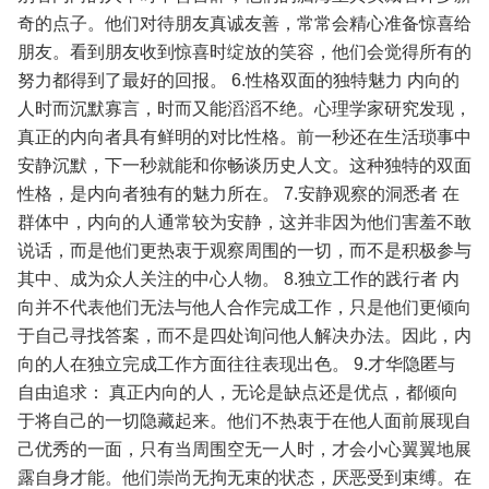
奇的点子。他们对待朋友真诚友善，常常会精心准备惊喜给
朋友。看到朋友收到惊喜时绽放的笑容，他们会觉得所有的
努力都得到了最好的回报。
6.性格双面的独特魅力
内向的
人时而沉默寡言，时而又能滔滔不绝。心理学家研究发现，
真正的内向者具有鲜明的对比性格。前一秒还在生活琐事中
安静沉默，下一秒就能和你畅谈历史人文。这种独特的双面
性格，是内向者独有的魅力所在。
7.安静观察的洞悉者
在
群体中，内向的人通常较为安静，这并非因为他们害羞不敢
说话，而是他们更热衷于观察周围的一切，而不是积极参与
其中、成为众人关注的中心人物。
8.独立工作的践行者
内
向并不代表他们无法与他人合作完成工作，只是他们更倾向
于自己寻找答案，而不是四处询问他人解决办法。因此，内
向的人在独立完成工作方面往往表现出色。
9.才华隐匿与
自由追求：
真正内向的人，无论是缺点还是优点，都倾向
于将自己的一切隐藏起来。他们不热衷于在他人面前展现自
己优秀的一面，只有当周围空无一人时，才会小心翼翼地展
露自身才能。他们崇尚无拘无束的状态，厌恶受到束缚。在