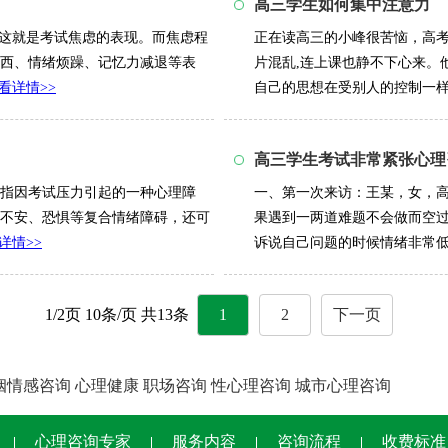
高三学生如何集中注意力
，这就是考试焦虑的表现。而焦虑程
正在读高三的小峰很苦恼，高
西、情绪烦躁、记忆力减退等表
片混乱,连上课也静不下心来。
看详情>>
自己的思想在受别人的控制一样。
高三学生考试非常紧张心理
指因考试压力引起的一种心理障
一、第一次来访：王某，女，
不安、恐惧等复合情绪障碍，还可
果遇到一两道难题不会做而空
详情>>
诉说自己问题的时候情绪非常低落
1/2页 10条/页 共13条
1
2
下一页
姻情感咨询
心理健康
职场咨询
性心理咨询
城市心理咨询
心理咨询专家
服务内容
咨询流程
收费标准