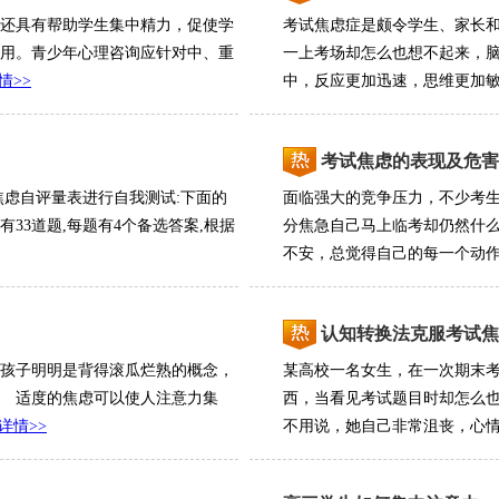
还具有帮助学生集中精力，促使学
考试焦虑症是颇令学生、家长
用。青少年心理咨询应针对中、重
一上考场却怎么也想不起来，
情>>
中，反应更加迅速，思维更加敏捷
考试焦虑的表现及危害
焦虑自评量表进行自我测试:下面的
面临强大的竞争压力，不少考
33道题,每题有4个备选答案,根据
分焦急自己马上临考却仍然什么
不安，总觉得自己的每一个动作都
认知转换法克服考试焦
孩子明明是背得滚瓜烂熟的概念，
某高校一名女生，在一次期末
 适度的焦虑可以使人注意力集
西，当看见考试题目时却怎么
详情>>
不用说，她自己非常沮丧，心情沉