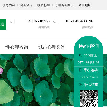
服务内容
咨询流程
收费标准
心理咨询案例
查看地址
13306538268
0571-86433196
搜索
咨询热线
咨询热线
预约/咨询
性心理咨询
城市心理咨询
更多
咨询电话
0571-86433196
手机咨询
13306538268
微信咨询