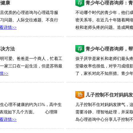
理健康
青少年心理咨询师：青
且优质的心理咨询与心理疏导服
不论哪个时代的青少年，他们
习问题、人际交往难题、不良行
密关系等。在近几十年随着网
看详情>>
校和老师头疼的问题。造成网瘾的
解决方法
青少年心理咨询师，帮
明可爱。爸爸是一个商人，忙着工
孩子厌学是家长和老师们最头
一家三口在一起生活，但是苏韩最
堂吸收率也很低，对学习成绩
情>>
了，家长对此不知所措。青少年心
儿子控制不住对妈妈发
心理不健康的约为15%，高中生
儿子控制不住对妈妈发脾气，
要表现如下几个方面。 心理障
需要冷静、理智地处理，并采
看详情>>
岛心理咨询中心分享儿子控制不住