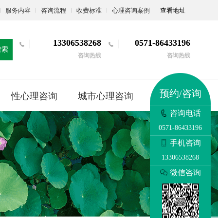
服务内容
咨询流程
收费标准
心理咨询案例
查看地址
13306538268
0571-86433196
搜索
咨询热线
咨询热线
预约/咨询
性心理咨询
城市心理咨询
更多
咨询电话
0571-86433196
手机咨询
13306538268
微信咨询