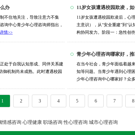
么办
11岁女孩遭遇校园欺凌，
制不住地关注，导致注意力不集
11岁女孩遭遇校园欺凌后，心
咨询中心青少年心理咨询师指出，
主意识），从“安全重建”到“认
详情>>
构协同发力。阶段一：急性创伤干
青少年心理咨询哪家好，推
期正处于自我认知形成、同伴关系建
在当今社会，青少年面临着越
理防御机制尚未成熟。此时遭遇校园
知等问题。当青少年遇到心理
少年心理咨询中心哪家好？众多咨
1
2
3
4
5
6
7
8
姻情感咨询
心理健康
职场咨询
性心理咨询
城市心理咨询