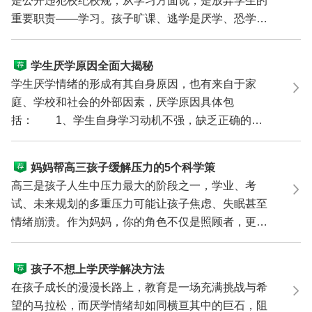
是公开违犯校纪校规；从学习方面说，是放弃学生的
重要职责——学习。孩子旷课、逃学是厌学、恐学的
表现。旷...
学生厌学原因全面大揭秘
学生厌学情绪的形成有其自身原因，也有来自于家
庭、学校和社会的外部因素，厌学原因具体包
括： 1、学生自身学习动机不强，缺乏正确的学
习目标。 这部分...
妈妈帮高三孩子缓解压力的5个科学策
略
高三是孩子人生中压力最大的阶段之一，学业、考
试、未来规划的多重压力可能让孩子焦虑、失眠甚至
情绪崩溃。作为妈妈，你的角色不仅是照顾者，更是
孩子最坚实...
孩子不想上学厌学解决方法
在孩子成长的漫漫长路上，教育是一场充满挑战与希
望的马拉松，而厌学情绪却如同横亘其中的巨石，阻