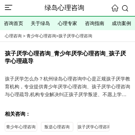
绿岛心理咨询
咨询首页
关于绿岛
心理专家
咨询指南
成功案例
心理咨询
>
青少年心理咨询
>
孩子厌学心理咨询
孩子厌学心理咨询_青少年厌学心理咨询_孩子厌
学心理疏导
孩子厌学怎么办？杭州绿岛心理咨询中心是正规孩子厌学教
育机构，专业提供青少年厌学心理咨询、孩子厌学心理咨询
与心理疏导,机构专业解决纠正孩子厌学叛逆、不愿上学、
沉迷游戏等问题，具有十多年的青少年厌学心理咨询教育经
验，成功案例多纠正效果好！
相关咨询：
青少年厌学心理咨询疏导热线电话：
0571-86433196
13306538268
（手机微信同号）
进入咨询中心查看咨询指
青少年心理咨询
叛逆心理咨询
孩子厌学心理咨询
南