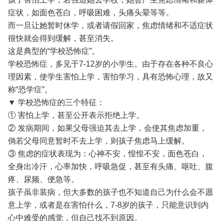
症状，如面色苍白，呼吸困难，头痛头晕等等。
而一旦让她暂时休学，或者请假回家，焦虑情绪和不适症状
很快就会得到缓解，甚至消失。
这是典型的“学校恐怖症”。
学校恐怖症，多见于7-12岁的小学生。由于存在各种不良心
理因素，使学生害怕上学，害怕学习，具有恐怖心理，故又
称“恐学症”。
▼ 学校恐怖症的三个特征：
① 害怕上学，甚至公开表示拒绝上学。
② 发病期间，如果父母强迫其去上学，会使其焦虑加重，
倘若父母同意暂时不去上学，则孩子焦虑马上缓解。
③ 焦虑的症状表现为：心神不安，惶惶不安，面色苍白，
全身出冷汗，心率加快，呼吸急促，甚至有头痛、呕吐、腹
疼、尿频、便急等。
孩子虽非装病，但大多数的孩子也不知道自己为什么会不愿
意上学，或者是在害怕什么，7-8岁的孩子，只能意识到内
心中难受的感觉，但自己找不到原因。