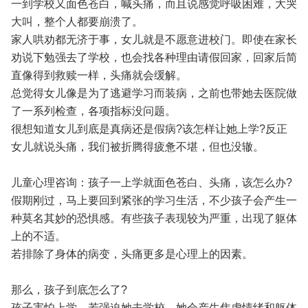
一到学校又面色苍白，喊头痛，而且说感觉呼吸困难，大哭
大叫，整个人都要崩溃了。
家人哄劝都无济于事，女儿就是不愿意进校门。即使在家长
劝说下勉强去了学校，也会找各种理由请假回家，回家后简
直像得到救赎一样，头痛就会缓解。
总觉得女儿像是为了逃避学习而装病，之前也带她去医院做
了一系列检查，各项指标没问题。
很想知道女儿到底是真病还是假病?该怎样让她上学?反正
女儿就说头痛，我们被折腾得疲惫不堪，但也没辙。
儿童心理咨询：孩子一上学就面色苍白、头痛，该怎么办?
假期刚过，马上要回到紧张的学习生活，不少孩子会产生一
种莫名其妙的恐惧感。有些孩子表现较为严重，出现了躯体
上的不适。
若排除了身体的病变，头痛更多是心理上的因素。
那么，孩子到底怎么了?
孩子害怕上学，若强迫她去学校，她会产生焦虑情绪和躯体