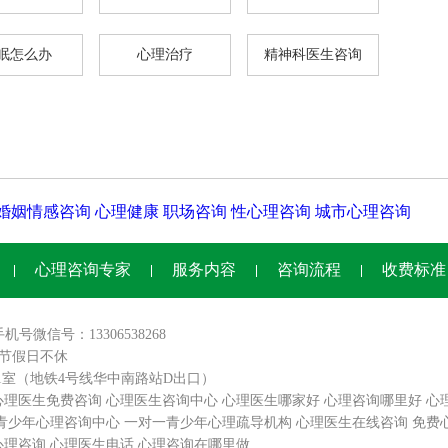
眠怎么办
心理治疗
精神科医生咨询
婚姻情感咨询
心理健康
职场咨询
性心理咨询
城市心理咨询
心理咨询专家
服务内容
咨询流程
收费标准
手机号微信号：13306538268
0,节假日不休
01室（地铁4号线华中南路站D出口）
心理医生免费咨询
心理医生咨询中心
心理医生哪家好
心理咨询哪里好
心
青少年心理咨询中心
一对一青少年心理疏导机构
心理医生在线咨询
免费
心理咨询
心理医生电话
心理咨询在哪里做