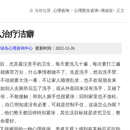
当前位置:
心理咨询
>
心理医生咨询
>
强迫症
>
正文
么治疗洁癖
州绿岛心理咨询中心
更新时间：
2022-12-26
后，尤其最注意手的卫生，每天要洗几十遍，每次要打三遍
然就痛苦万分，什么事情都做不了。先是洗手，然后洗手臂、
动不动就要大洗一番，不让家人随便乱坐，也不欢迎朋友来
例如别人去厕所后忘了洗手，或从外面回来没有洗手，又碰了
紧张，不敢接触；和别人握手也很紧张；回到家里也不放松。
活，自己明知道没有必要，可就是控制不住，这该怎么办呢？
的，他们整天都活得特别紧张，其生活目标就是讲究卫生，整
业余爱好。
又很顽固的一种心理疾病。患者主观上感到有某种不可抗拒