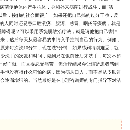
些病菌使他体内产生抗体，会和外来病菌进行战斗，而“洁
以后，接触的社会面很广，如果还把自己搞的过分干净，反
”的人同时还易患口腔溃疡、腹泻、感冒、咽炎等疾病，就是
碍呢？可以采用系统脱敏治疗法，就是请他把自己害怕
出来，然后每天从最容易的事情入手控制自己的行为。例如，
，原来每次洗10分钟，现在洗7分钟，如果感到特别难受，就
减少洗手的次数和时间，减到只在饭前便后才洗手，每次不超
一蹴而就。而且要忍受痛苦，但治疗结果会让洁癖患者感到
洗手也没有得什么可怕的病，因为病从口入，而不是从皮肤进
心会逐渐增强的。当然最好是在心理咨询师的专门指导下对洁