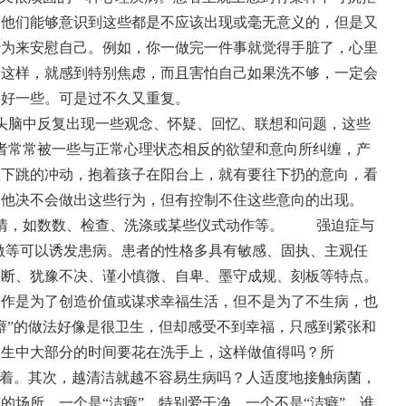
，他们能够意识到这些都是不应该出现或毫无意义的，但是又
行为来安慰自己。例如，你一做完一件事就觉得手脏了，心里
不这样，就感到特别焦虑，而且害怕自己如果洗不够，一定会
要好一些。可是过不久又重复。
脑中反复出现一些观念、怀疑、回忆、联想和问题，这些
者常常被一些与正常心理状态相反的欲望和意向所纠缠，产
往下跳的冲动，抱着孩子在阳台上，就有要往下扔的意向，看
，他决不会做出这些行为，但有控制不住这些意向的出现。
情，如数数、检查、洗涤或某些仪式动作等。
强迫症与
激等可以诱发患病。患者的性格多具有敏感、固执、主观任
寡断、犹豫不决、谨小慎微、自卑、墨守成规、刻板等特点。
是为了创造价值或谋求幸福生活，但不是为了不生病，也
癖”的做法好像是很卫生，但却感受不到幸福，只感到紧张和
一生中大部分的时间要花在洗手上，这样做值得吗？所
活着。其次，越清洁就越不容易生病吗？人适度地接触病菌，
的场所，一个是“洁癖”，特别爱干净，一个不是“洁癖”，谁