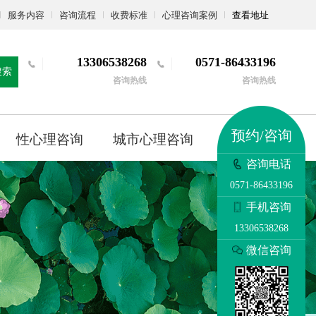
服务内容
咨询流程
收费标准
心理咨询案例
查看地址
13306538268
0571-86433196
搜索
咨询热线
咨询热线
预约/咨询
性心理咨询
城市心理咨询
更多
咨询电话
0571-86433196
手机咨询
13306538268
微信咨询