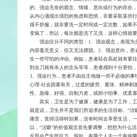
的、强迫无奈的观念、情绪、意向或行为的存在
从内心涌现出强烈的焦虑和恐惧，非要采取某些
很不舒服，就非要洗一定时间或一定次数，如果
变疯了，所以，每次都是洗了又洗，这样心情就
强迫症分不同的类型：1、强迫观念，表现为头
内容毫无意义，但又无法摆脱。2、强迫意向，患
生一些可怕的冲动。例如，患者站在高处就有要
到尖刀就有杀人的念头等等，患者感到十分害怕
3、强迫行为，患者不由自主地做一些不必做的事
心理-社会因素有关，过度的疲劳、紧张、精神刺
性、急噪、好强、自制力差，或胆小怕事、优柔
其实，卫生是为了健康，健康是为了工作，工作
就是说，卫生并不是我们所追求的生活目标。“洁
痛苦，觉得活得特别累，没有时间去享受生活，
以，“洁癖”的价值观念首先要调整，想想为什么
反而会产生抵抗力。假如，有两个人去一个有病菌