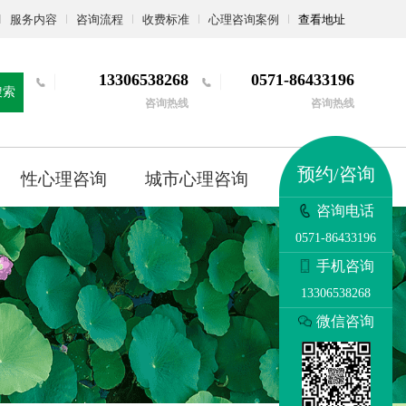
服务内容
咨询流程
收费标准
心理咨询案例
查看地址
13306538268
0571-86433196
搜索
咨询热线
咨询热线
预约/咨询
性心理咨询
城市心理咨询
更多
咨询电话
0571-86433196
手机咨询
13306538268
微信咨询