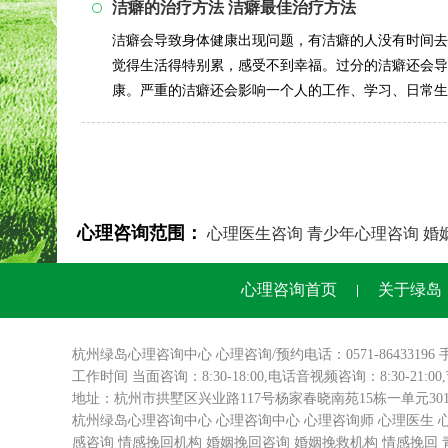
洁癖的治疗方法 洁癖最佳治疗方法
洁癖会导致身体健康出现问题，有洁癖的人没有时间去
觉得生活得特别累，感受不到幸福。过分的洁癖还会导
康。严重的洁癖还会影响一个人的工作、学习、日常生
有那么多危害，...
详情>>
心理咨询范围：
心理医生咨询
青少年心理咨询
婚
心理咨询首页
关于绿岛
杭州绿岛
心理咨询
中心 心理咨询/预约电话：0571-86433196 
工作时间 当面咨询：8:30-18:00,电话音视频咨询：8:30-21:0
地址：杭州市拱墅区兴业路117号杨家春晓南苑15栋一单元3
杭州绿岛心理咨询中心
心理咨询中心
心理咨询师
心理医生
感咨询
情感挽回机构
婚姻挽回咨询
婚姻挽救机构
情感挽回