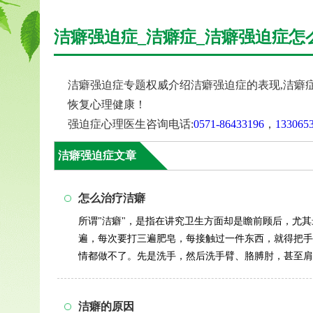
洁癖强迫症_洁癖症_洁癖强迫症怎
洁癖强迫症专题权威介绍洁癖强迫症的表现,洁癖
恢复心理健康！
强迫症心理医生咨询电话:
0571-86433196
，
133065
洁癖强迫症文章
怎么治疗洁癖
所谓"洁癖"，是指在讲究卫生方面却是瞻前顾后，尤
遍，每次要打三遍肥皂，每接触过一件东西，就得把手
情都做不了。先是洗手，然后洗手臂、胳膊肘，甚至肩
不动就要大洗一...
详情>>
洁癖的原因