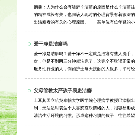
摘要：人为什么会有洁癖？洁癖的原因是什么？洁癖往
的精神成长有关，也同该人现时的心理背景有着很深的
出洁癖者的有关的心理原因。 某单位有位年轻的小
步，她不仅每天...
详情>>
爱干净是洁癖吗
爱干净是洁癖吗？爱干净不一定就是洁癖有些人洗手，
次，但是不到两三分钟就洗完了，这完全不耽误正常的
服务性行业的人，例如护士每天接触的人很多，平时经
像这样的人经常洗...
详情>>
父母管教太严孩子易患洁癖
土耳其国立哈契泰帕大学医学院心理病学教授巴津指出
制，无法适时表达个人喜怒哀乐情绪的人，很容易形
清洁生活环境的习惯。形成这种习惯的孩子，往往希望
手段，发泄内心...
详情>>