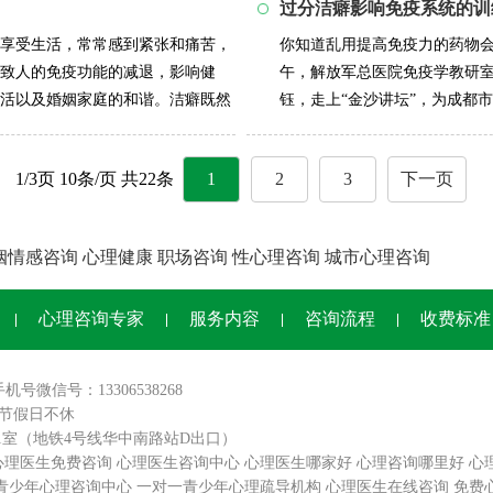
过分洁癖影响免疫系统的训
享受生活，常常感到紧张和痛苦，
你知道乱用提高免疫力的药物会
致人的免疫功能的减退，影响健
午，解放军总医院免疫学教研
活以及婚姻家庭的和谐。洁癖既然
钰，走上“金沙讲坛”，为成都
好”的错...
详情>>
1/3页 10条/页 共22条
1
2
3
下一页
姻情感咨询
心理健康
职场咨询
性心理咨询
城市心理咨询
心理咨询专家
服务内容
咨询流程
收费标准
手机号微信号：13306538268
0,节假日不休
01室（地铁4号线华中南路站D出口）
心理医生免费咨询
心理医生咨询中心
心理医生哪家好
心理咨询哪里好
心
青少年心理咨询中心
一对一青少年心理疏导机构
心理医生在线咨询
免费