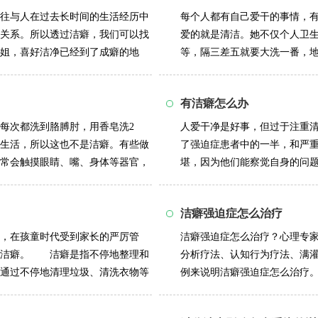
往与人在过去长时间的生活经历中
每个人都有自己爱干的事情，
关系。所以透过洁癖，我们可以找
爱的就是清洁。她不仅个人卫
姐，喜好洁净已经到了成癖的地
等，隔三差五就要大洗一番，
的餐具不干净，...
详情>>
有洁癖怎么办
每次都洗到胳膊肘，用香皂洗2
人爱干净是好事，但过于注重清
生活，所以这也不是洁癖。有些做
了强迫症患者中的一半，和严
常会触摸眼睛、嘴、身体等器官，
堪，因为他们能察觉自身的问
言。那么，...
详情>>
洁癖强迫症怎么治疗
，在孩童时代受到家长的严厉管
洁癖强迫症怎么治疗？心理专
成洁癖。 洁癖是指不停地整理和
分析疗法、认知行为疗法、满
通过不停地清理垃圾、清洗衣物等
例来说明洁癖强迫症怎么治疗
某主动陈述：...
详情>>