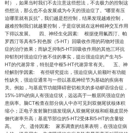
时），如果当时我们不去注意这些想法，不去极力的控制这
些想法，那么也不会发展成为今天的强迫症了。“哪里有压
迫哪里就有反抗”，我们越是想控制，结果发现越难控制，
越难控制我们就越要控制，于是症状就在这种精神交互作用
下得以发展。
四、神经生化因素:
根据使用氟西汀、帕
罗西汀等具有5-羟色胺（5-HT）回吸收作用的药物对强迫
症的治疗效果；而缺乏抑制5-HT回吸收作用的其他三环抗
抑郁剂对强迫症疗效不佳的事实，提出强迫症的产生与5-
HT的代谢异常，特别是中枢5-HT代谢异常有关。
五、神
经解剖学因素:
有些研究提出，强迫症病人前额叶有功能
性缺失，强迫症通常与一些以基底神经节为基础的疾病有
关。例如，与基底节功能障碍密切相关的多动秽语综合征，
15%-18%的病人有强迫症状，远远高于一般居民强迫症的
患病率。脑CT检查在部分病人中亦可见到双侧尾状核体积
缩小；正电子发射脑扫描发现病人双侧尾状核和眶额皮层外
侧代谢率升高；基底节部位的5-HT2受体和5-HT的含量较
高。
六、遗传因素:
家系调查的结果表明，在强迫症病