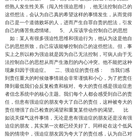
些熟人发生性关系（闯入性强迫思维），他无法控制自己的
这些想法，会认为自己真的希望这样的事情发生，从而觉得
自己是一个道德败坏的人，进而产生自罪自责的想法，引发
自己的痛苦焦虑情绪。
5、 人应该学会控制自己的思想
如：某人有很多强迫性思维和强迫行为，他认为这是他自
己的思想所致，自己应该能够控制自己的这些想法。但，事
实上之所以称为强迫就是因为自己无法控制，可病人由于无
法控制自己的思想从而产生激烈的内心冲突。他不能把这种
现象归因于强迫症。
二、强迫症的责任感：
当我们感
到责任重大的时候做事情就会非常谨慎和小心，为了把责任
降到最低我们会反复检查和核对。夸大的责任感是强迫症患
者信念系统中的核心主题。我们每个人都会感受到自己的责
任，但患有强迫症的朋友夸大了自己的责任，这种被夸大的
责任增强了自己检查的渴望和重复某些动作的渴望。
比
如说关煤气这件事情，无论是患有强迫症的朋友还是没有强
迫症的朋友，其实第一次都已经关好了。同样处在这个低风
险的情境中，强迫症朋友因为夸大了的责任感，认为自己对