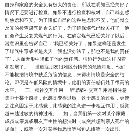
自身和家庭的安全负有极大的责任。所以在明知已经关好了
情况下还要进行检查。如果不进行检查和核对，自己就会感
到焦虑和不安。为了降低自己的这种焦虑和不安，他们就会
反复的检查煤气是否关好了，为了确保煤气已经关好了，他
们会产生反复关煤气的行为。在确定煤气已经关好了以后，
潜意识里会告诉自己：“我已经关好了，如果这样还是发生
了煤气中毒或者是火灾，我也没办法了，那也不是我的责任
了”，从而无形中降低了他的责任感。强迫行为就这样固着
和发展了。
强迫症朋友很难区分情景的危险程度。他们
不能根据情境中缺乏危险的信息，来得出情境是安全的结
论。即便是在低风险的情境中，他们的责任感仍处于很高的
水平。
三、精神交互作用
所谓精神交互作用是指注意
集中于某个感觉，此感觉变得过敏，这个感觉的过敏，更使
之注意固定于此感觉，此感觉的注意进一步相互作用，感觉
越来越过敏的精神过程。
如，当我们第一次对某个家庭
成员或亲属或朋友产生性的想法时（或突然想到亲人死亡的
场面时，或第一次对某事物恐惧等强迫思维第一次出现