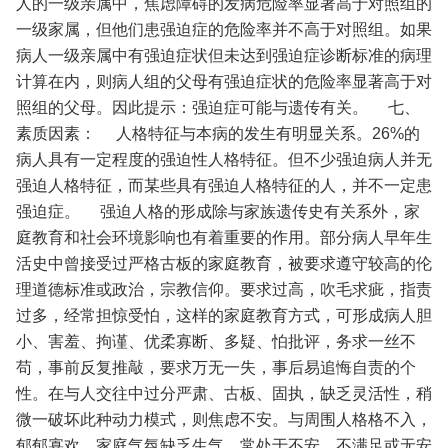
人的一级亲属中，焦虑障碍的发病危险率显著高于对照组的
一级家属，但他们患强迫症的危险率并不高于对照组。如果
病人一级亲属中有强迫症状但未达到强迫症诊断标准的病理
计算在内，则病人组的父母有强迫症状的危险率显著高于对
照组的父母。因此提示：强迫症可能与遗传有关。
七、
素质因素：
人格特征与本病的发生有明显关系。26%的
病人具有一定程度的强迫性人格特征。但不少强迫病人并无
强迫人格特征，而某些具有强迫人格特征的人，并不一定患
强迫症。
强迫人格的形成除与家族遗传史有关系外，家
庭教育和社会环境影响也有着重要的作用。部分病人早年生
活史中曾接受过严格古板的家庭教育，被要求遵守较高的伦
理道德标准或政治，宗教信仰。要求过高，吹毛求疵，指责
过多，经常担惊受怕，这样的家庭教育方式，可形成病人胆
小、害羞、拘谨、优柔寡断、多疑、怕批评，务求一丝不
苟，事前反复推敲，要求万无一失，事后易追悔自责的个
性。在与人交往中过分严肃、古板、固执，缺乏灵活性，稍
微一破坏此种动力模式，则焦虑不安。与周围人格格不入，
郁郁寡欢，家庭气氛缺乏生气，常处于不安、不满足或无安