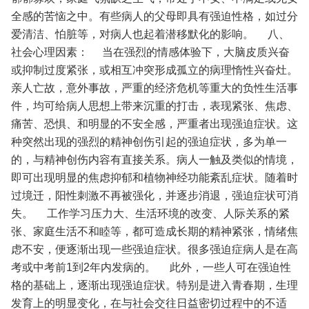
全感的苦恼之中。有些病人的父母即具有强迫性格，如过分
爱清洁、怕脏等，对病人也起着潜移默化的影响。
八、
社会心理因素：
当在强烈的情感体验下，大脑皮质兴奋
或抑制过度紧张，或相互冲突形成孤立的病理惰性兴奋灶。
亲人亡故，意外事故，严重的经济危机等重大的负性生活事
件，均可给病人思想上带来沉重的打击，表现紧张、焦虑、
痛苦、恐惧、和明显的不安全感，严重者出现强迫症状。这
种突然出现的强烈的精神创伤引起的强迫症状，多为单一
的，与精神创伤内容有直接关系。病人一触及类似的情境，
即可出现明显的焦虑抑郁和植物神经功能紊乱症状。随着时
过境迁，阳性刺激不再被强化，并逐步消退，强迫症状可消
失。
工作学习压力大、生活环境的改变、人际关系的紧
张、家庭生活不和睦等，都可造成长期的精神紧张，情绪焦
虑不安，便逐渐出现一些强迫症状。很多强迫症病人是在高
考或中考前1到2年内发病的。
此外，一些人可在强迫性
格的基础上，逐渐出现强迫症状。特别是进入青春期，生理
发育上的明显变化，在与社会交往日益密切过程中的不适