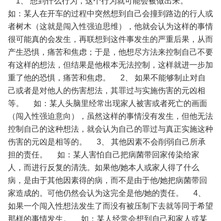
1、 想到什么行为，这个行为就可能会被做出来。
如：某人在开车的过程中突然想到自己会撞到路边的行人或
者树木（这就是闯入性强迫思维），他就会认为这样的事情
很可能真的会发生，再联想到这件事发生的严重后果，从而
产生恐惧，痛苦和焦虑；于是，他想尽方法来控制自己不要
有这样的想法，但结果是他根本无法控制，这样就进一步加
重了他的恐惧，痛苦和焦虑。
2、 如果不能够制止对自
己或者是对他人的伤害想法，其罪过与实施伤害的元凶相
等。
如：某人头脑里经常出现家人被害或者死亡的画面
（闯入性强迫意向），虽然这样的事情没有发生，但他无法
控制自己的这种想法，就会认为自己的罪过与真正实施这种
伤害的元凶是相等的。
3、 其他因素不会削弱自己所承
担的责任。
如：某人害怕自己把病菌带回家传染给家
人，而进行反复的清洗。如果他/她本人或家人得了什么
病，是由于其他因素得的病，而不是由于他/她把病菌带回
家造成的。可他仍然会认为这完全是他/她的责任。
4、
如果一个闯入性想法发生了而没有被压制下去就等同于希望
那样的事情发生。
如：某人经常会想到自己和家人或某