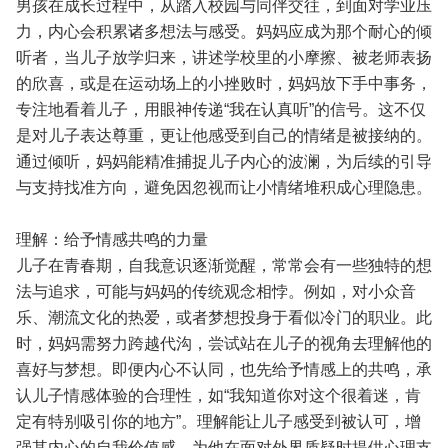
男孩在成长过程中，从踏入校园与同伴交往，到面对学业压
力，内心会积累诸多想法与感受。妈妈应成为那个耐心的倾
听者，当儿子放学归来，讲述学校里的小摩擦、被老师表扬
的欣喜，或是在运动场上的小挫败时，妈妈放下手中事务，
专注地看着儿子，用眼神传递“我在认真听”的信号。这不仅
是对儿子表达尊重，更让他感受到自己的情绪是被接纳的。
通过倾听，妈妈能精准捕捉儿子内心的波澜，为后续的引导
与支持找准方向，避免因忽视而让小情绪堆积成心理隐患。
理解：给予情感共鸣的力量
儿子在青春期，自我意识逐渐觉醒，常常会有一些独特的想
法与追求，可能与妈妈的传统观念相悖。例如，对小众音
乐、潮流文化的热爱，或者梦想投身于看似冷门的职业。此
时，妈妈需努力跨越代沟，尝试站在儿子的视角去理解他的
喜好与梦想。即便内心不认同，也先给予情感上的共鸣，承
认儿子情感体验的合理性，如“我知道你对这个很着迷，肯
定有特别吸引你的地方”。理解能让儿子感受到被认可，增
强其内心的自我价值感，为他在面对外界质疑时提供心理支