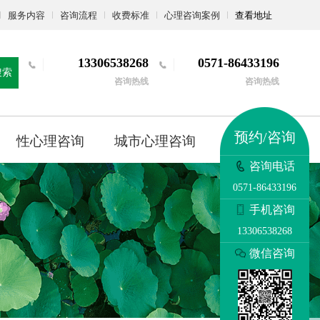
服务内容
咨询流程
收费标准
心理咨询案例
查看地址
13306538268
0571-86433196
搜索
咨询热线
咨询热线
预约/咨询
性心理咨询
城市心理咨询
更多
咨询电话
0571-86433196
手机咨询
13306538268
微信咨询