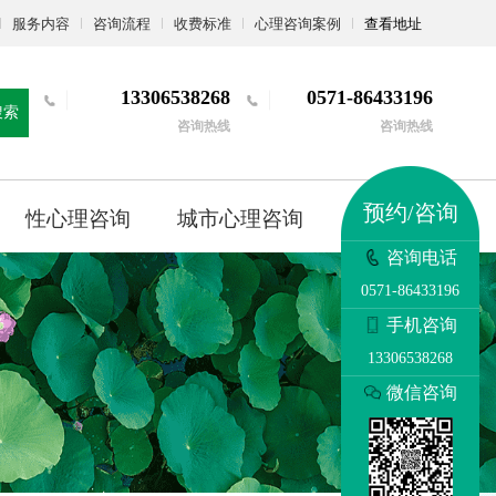
服务内容
咨询流程
收费标准
心理咨询案例
查看地址
13306538268
0571-86433196
搜索
咨询热线
咨询热线
预约/咨询
性心理咨询
城市心理咨询
更多
咨询电话
0571-86433196
手机咨询
13306538268
微信咨询