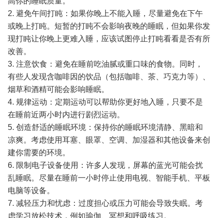
高你的睡眠质量。
2. 避免午间打盹：如果你晚上不能入睡，尽量避免在下午
或晚上打盹。短暂的打盹不会影响夜晚的睡眠，但如果你发
现打盹让你晚上更难入睡，应该试图停止打盹看看是否有所
改善。
3. 注意饮食：避免在睡前吃油腻或重口味的食物。同时，
有些人发现含咖啡因的饮品（包括咖啡、茶、巧克力等）、
烟草和酒精可能会影响睡眠。
4. 规律运动：定期运动可以帮助你更好地入睡，只要不是
在睡前近两小时内进行剧烈运动。
5. 创造舒适的睡眠环境：保持你的睡眠环境清静、黑暗和
凉爽。考虑使用耳塞、眼罩、空调、加湿器和其他设备来创
建你需要的环境。
6. 限制电子设备使用：许多人发现，屏幕的蓝光可能会扰
乱睡眠。尽量在睡前一小时停止使用电视、智能手机、平板
电脑等设备。
7. 减轻压力和忧虑：过度担心或压力可能会导致失眠。考
虑学习放松技术，例如瑜伽、冥想和呼吸练习。