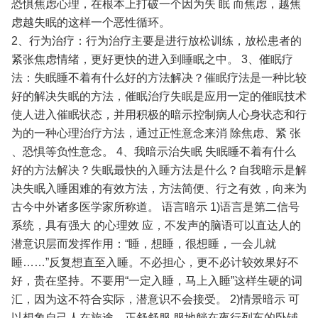
恐惧焦虑心理，在根本上打破一个因为失 眠 而焦虑，越焦
虑越失眠的这样一个恶性循环。
2、行为治疗：行为治疗主要是进行放松训练，放松患者的
紧张焦虑情绪，更好更快的进入到睡眠之中。
3、催眠疗
法：失眠睡不着有什么好的方法解决？催眠疗法是一种比较
好的解决失眠的方法，催眠治疗失眠是应用一定的催眠技术
使人进入催眠状态，并用积极的暗示控制病人心身状态和行
为的一种心理治疗方法，通过正性意念来消 除焦虑、紧 张
、恐惧等负性意念。
4、我暗示治失眠
失眠睡不着有什么
好的方法解决？失眠最快的入睡方法是什么？自我暗示是解
决失眠入睡困难的有效方法，方法简便、行之有效，向来为
古今中外诸多医学家所称道。
语言暗示
1)语言是第二信号
系统，具有强大 的心理效 应，不发声的脑语可以直达人的
潜意识层而发挥作用：“睡，想睡，很想睡，一会儿就
睡……”反复想直至入睡。不必担心，更不必计较效果好不
好，贵在坚持。不要用“一定入睡，马上入睡”这样生硬的词
汇，因为这不符合实际，潜意识不会接受。
2)情景暗示
可
以想象自己人在旅途，正舒舒服 服地躺在夜行列车的卧铺