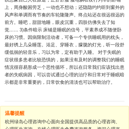
上，周身酸困劳乏，一动也不想动；还隐隐约约听到窗外的
风声和单调而有节奏的车轮隆隆声。终点站还在很远很远的
前方。睡吧，甜甜地睡，眼皮沉重，四肢仿佛失去了知
觉……
3)条件暗示
床铺是睡眠的信号，平素养成不随便卧
床的习惯。因病限制活动者，可备一个专供睡眠用的枕头，
最好绣上几朵睡莲。浴足、穿睡衣，朦胧的灯光，听一段舒
缓低徊的轻音乐，习以为常，定有助于入睡。
对于失眠的
症状很多患者比较恐惧的，如果没有及时的调整我们的睡眠
情况很容易形成一个恶性循环，所以在日常我们应该找出患
者的失眠病因，可以尝试通过心理的治疗和日常对于睡眠暗
示都是非常重要的，日常饮食的清淡也可以帮助治疗。
温馨提醒
杭州绿岛心理咨询中心面向全国提供高品质的心理咨询、