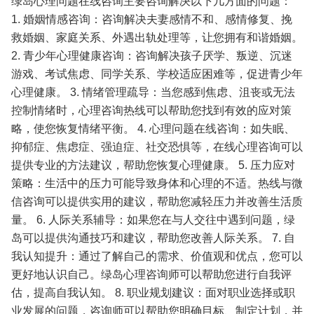
绿岛心理问题在线咨询主要咨询解决以下几方面的问题：
1. 婚姻情感咨询：咨询解决夫妻感情不和、感情修复、挽
救婚姻、家庭关系、外遇出轨处理等，让您拥有和谐婚姻。
2. 青少年心理健康咨询：咨询解决孩子厌学、叛逆、沉迷
游戏、考试焦虑、同学关系、学校适应困难等，促进青少年
心理健康。
3. 情绪管理疏导：当您感到焦虑、沮丧或无法
控制情绪时，心理咨询热线可以帮助您找到有效的应对策
略，使您恢复情绪平衡。
4. 心理问题在线咨询：如失眠、
抑郁症、焦虑症、强迫症、社交恐惧等，在线心理咨询可以
提供专业的方法建议，帮助您恢复心理健康。
5. 压力应对
策略：生活中的压力可能导致身体和心理的不适。热线与微
信咨询可以提供实用的建议，帮助您减轻压力并改善生活质
量。
6. 人际关系辅导：如果您在与人交往中遇到问题，绿
岛可以提供沟通技巧和建议，帮助您改善人际关系。
7. 自
我认知提升：通过了解自己的需求、价值观和优点，您可以
更好地认识自己。绿岛心理咨询师可以帮助您进行自我评
估，提高自我认知。
8. 职业规划建议：面对职业选择或职
业发展的问题，咨询师可以帮助您明确目标、制定计划，并