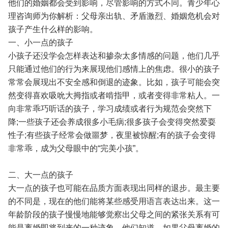
他们的婚姻都会受到影响，尽管影响的方式不同。青少年心
理咨询师为你解析：父母亲出轨、矛盾激烈、婚姻危机会对
孩子产生什么样的影响。
一、小一点的孩子
小孩子还没学会怎样表达和掺杂太多情感的问题，他们几乎
只能通过他们的行为来展现他们感情上的焦虑。很小的孩子
常常会展现出不安全感和倒退的迹象。比如，孩子可能会突
然变得喜欢吸吮大拇指或者啃指甲，或者变得非常粘人。一
向非常乖巧听话的孩子，学习成绩或者行为规范会突然下
降;一些孩子还会养成很多小毛病;很多孩子会变得突然爱耍
性子;有些孩子经常会做噩梦，夜里被惊醒;有的孩子会变得
非常乖，成为父母眼中的“完美小孩”。
二、大一点的孩子
大一点的孩子也可能在品质方面表现出同样的退步。最主要
的不同是，现在的他们能将某些感受用语言表达出来。这一
年龄阶段的孩子慢慢地能够觉察出父母之间的紧张关系有可
能是离婚即将到来的一种迹象。他们知道，如果父母离婚的