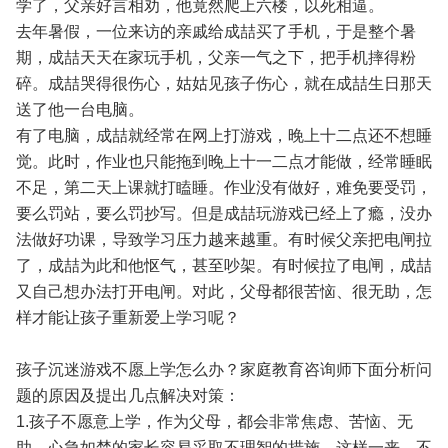
学了，父亲好言相劝，他竟然爬上六楼，以死相逼。
去年暑假，一位来访的亲戚给成喆买了手机，于是整个暑
期，成喆天天在家玩手机，父亲一气之下，把手机摔得粉
碎。成喆哭得很伤心，姑姑见孩子伤心，就在成喆生日那天
送了他一台电脑。
有了电脑，成喆就经常在网上打游戏，晚上十二点还不想睡
觉。此时，作业也只能拖到晚上十一二点才能做，经常睡眠
不足，第二天上课就打瞌睡。作业没有做好，难免要受罚，
要么罚站，要么罚抄写。但是成喆玩游戏已经上了瘾，没办
法做好功课，导致学习压力越来越重。有时候父亲把电闸拉
了，成喆为此和他怄气，甚至吵架。有时候拉了电闸，成喆
又自己想办法打开电闸。对此，父母都很苦恼、很无助，怎
样才能让孩子重新爱上学习呢？
孩子沉迷游戏不愿上学怎么办？家庭教育咨询师下面分析问
题的原因及提出几点解决对策：
1.孩子不愿意上学，作为父母，都会非常焦虑、苦恼、无
助。心急如焚的家长容易采取不理智的措施，这样一来，不