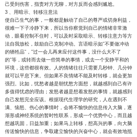
己受到伤害，指责对方无聊，对方反而会感到尴尬。
3 、用暗示、转移注意法
使自己生气的事，一般都是触动了自己的尊严或切身利益，
很难一下子冷静下来，所以当你察觉到自己的情绪非常激
动，眼看控制不住时，可以及时采取暗示、转移注意力等方
法自我放松，鼓励自己克制冲动。言语暗示如"不要做冲动
的牺牲品"，"过一会儿再来应付这件事，没什么大不了
的"等，或转而去做一些简单的事情，或去一个安静平和的
环境，这些都很有效。人的情绪往往只需要几秒钟、几分钟
就可以平息下来。但如果不良情绪不能及时转移，就会更加
强烈。比如，忧愁者越是朝忧愁方面想，就越感到自己有许
多值得忧虑的理由；发怒者越是想着发怒的事情，就越感到
自己发怒完全应该。根据现代生理学的研究，人在遇到不
满、恼怒、伤心的事情时，会将不愉快的信息传入大脑，逐
渐形成神经系统的暂时性联系，形成一个优势中心，而且越
想越巩固，日益加重；如果马上转移，想高兴的事，向大脑
传送愉快的信息，争取建立愉快的兴奋中心，就会有效地抵