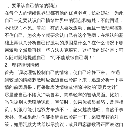
1、要承认自己情绪的弱点
在每个人的情绪世界里都有他的优点弱点，长处短处，为此
自己一定要认识自己情绪世界中的弱点和短处，不能回避，
不能视而不见。譬如，有的人喜欢激动，而且一激动就控制
不住自己。怎么办？就要承认自己有这个毛病，在承认的基
础上再认真分析自己好激动的原因是什么？在什么情况下容
易激动？然后再找一些方法去克服它。这样做的好处是：可
以随时随地提醒自己：“可不能放纵自己啊！”
2、理智控制情绪
首先，调动理智控制自己的情绪，使自己冷静下来。 在遇
到较强的情绪刺激时应强迫自己冷静下来，迅速分析一下事
情的前因后果，再采取表达情绪或消除冲动的"缓兵之计"，
尽量使自己不陷入冲动鲁莽、简单轻率的被动局面。比如，
当你被别人无聊地讽刺、嘲笑时，如果你顿显暴怒，反唇相
讥，则很可能引起双方争执不下，怒火越烧越旺，自然于事
无补。但如果此时你能提醒自己冷静一下，采取理智的对
策，如用沉默为武器以示抗议，或只用寥寥数语正面表达自