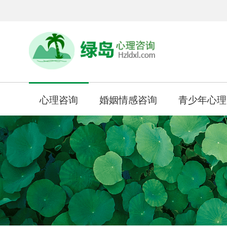
心理咨询
婚姻情感咨询
青少年心理