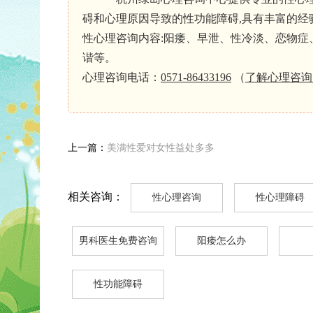
碍和心理原因导致的性功能障碍,具有丰富的经
性心理咨询内容:阳痿、早泄、性冷淡、恋物
谐等。
心理咨询电话：
0571-86433196
（
了解心理咨询
上一篇：
美满性爱对女性益处多多
相关咨询：
性心理咨询
性心理障碍
男科医生免费咨询
阳痿怎么办
性功能障碍