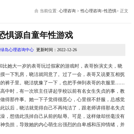
当前位置:
心理咨询
>
性心理咨询
>
性恐惧
>
正文
恐惧源自童年性游戏
州绿岛心理咨询中心
更新时间：
2022-12-26
和比她大一岁的表哥玩过假家的游戏时，表哥扮演丈夫，晓
抚摸一下乳房，晓洁就同意了。过了一会，表哥又说要互相抚
洁的裤子里。晓洁犹豫了一下，也把手伸到表哥的衣服里……
高中时，有一次班主任讲起学校以前有名女生失贞的事，教
所做得那件事。她一下子觉得很恶心，心里很不舒服，总感觉
从此以后，晓洁就觉得自己不再纯洁了，跟老师讲得那名失贞
洗澡，想借此洗掉自己从前的耻辱。可是，这样做却丝毫没有
精神负担，导致她的内心萌生出强烈的自卑感和压抑情绪，并