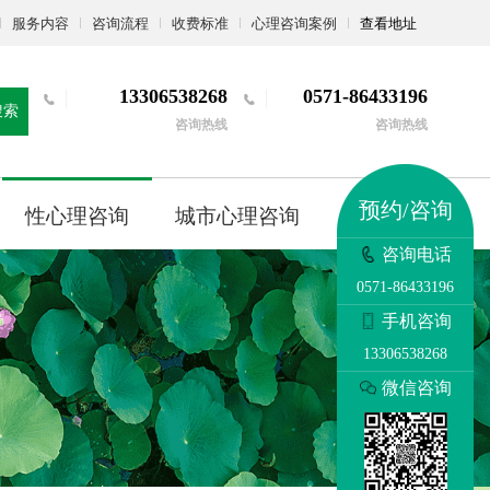
服务内容
咨询流程
收费标准
心理咨询案例
查看地址
13306538268
0571-86433196
搜索
咨询热线
咨询热线
预约/咨询
性心理咨询
城市心理咨询
更多
咨询电话
0571-86433196
手机咨询
13306538268
微信咨询