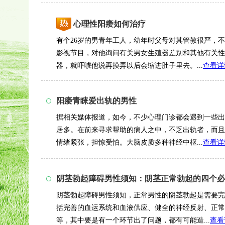
心理性阳痿如何治疗
有个26岁的男青年工人，幼年时父母对其管教很严，
影视节目，对他询问有关男女生殖器差别和其他有关性
器，就吓唬他说再摸弄以后会缩进肚子里去。...
查看详
阳痿青睐爱出轨的男性
据相关媒体报道，如今，不少心理门诊都会遇到一些出
居多。在前来寻求帮助的病人之中，不乏出轨者，而
情绪紧张，担惊受怕。大脑皮质多种神经中枢...
查看详
阴茎勃起障碍男性须知：阴茎正常勃起的四个必
阴茎勃起障碍男性须知，正常男性的阴茎勃起是需要完
括完善的血运系统和血液供应、健全的神经反射、正常
等，其中要是有一个环节出了问题，都有可能造...
查看