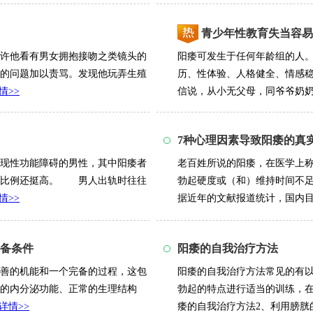
青少年性教育失当容易
不许他看有男女拥抱接吻之类镜头的
阳痿可发生于任何年龄组的人
的问题加以责骂。发现他玩弄生殖
历、性体验、人格健全、情感
情>>
信说，从小无父母，同爷爷奶奶住
7种心理因素导致阳痿的真
现性功能障碍的男性，其中阳痿者
老百姓所说的阳痿，在医学上
且比例还挺高。 男人出轨时往往
勃起硬度或（和）维持时间不
情>>
据近年的文献报道统计，国内目前
备条件
阳痿的自我治疗方法
善的机能和一个完备的过程，这包
阳痿的自我治疗方法常见的有以
的内分泌功能、正常的生理结构
勃起的特点进行适当的训练，
详情>>
痿的自我治疗方法2、利用膀胱的