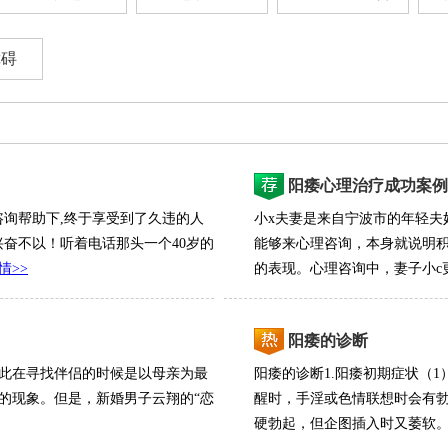
障碍
阳痿心理治疗成功案例
咨询帮助下,终于享受到了久违的人
小x夫妻是来自宁波市的年轻夫
奋不以！听着电话那头一个40岁的
能够来心理咨询，本身就说明
情>>
的表现。心理咨询中，妻子小c更
阳痿的诊断
因此在寻找伴侣的时候是以母亲为最
阳痿的诊断1.阳痿初期症状（
的现象。但是，新婚男子云翔的“恋
醒时，手淫或色情联想时会有
硬勃起，但企图插入时又萎软。此