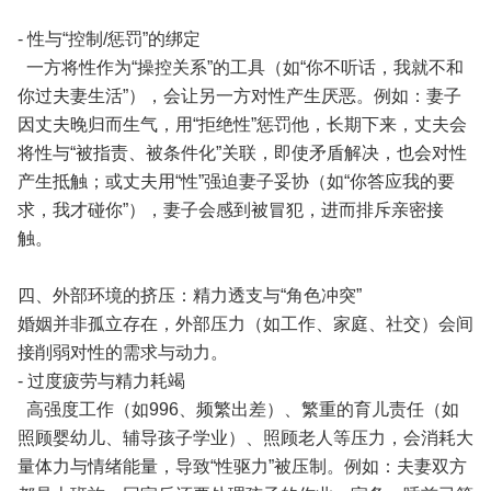
- 性与“控制/惩罚”的绑定
一方将性作为“操控关系”的工具（如“你不听话，我就不和
你过夫妻生活”），会让另一方对性产生厌恶。例如：妻子
因丈夫晚归而生气，用“拒绝性”惩罚他，长期下来，丈夫会
将性与“被指责、被条件化”关联，即使矛盾解决，也会对性
产生抵触；或丈夫用“性”强迫妻子妥协（如“你答应我的要
求，我才碰你”），妻子会感到被冒犯，进而排斥亲密接
触。
四、外部环境的挤压：精力透支与“角色冲突”
婚姻并非孤立存在，外部压力（如工作、家庭、社交）会间
接削弱对性的需求与动力。
- 过度疲劳与精力耗竭
高强度工作（如996、频繁出差）、繁重的育儿责任（如
照顾婴幼儿、辅导孩子学业）、照顾老人等压力，会消耗大
量体力与情绪能量，导致“性驱力”被压制。例如：夫妻双方