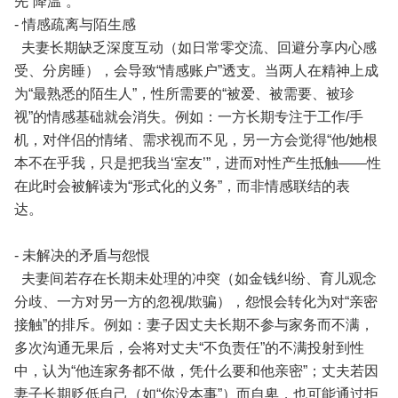
先“降温”。
- 情感疏离与陌生感
夫妻长期缺乏深度互动（如日常零交流、回避分享内心感
受、分房睡），会导致“情感账户”透支。当两人在精神上成
为“最熟悉的陌生人”，性所需要的“被爱、被需要、被珍
视”的情感基础就会消失。例如：一方长期专注于工作/手
机，对伴侣的情绪、需求视而不见，另一方会觉得“他/她根
本不在乎我，只是把我当‘室友’”，进而对性产生抵触——性
在此时会被解读为“形式化的义务”，而非情感联结的表
达。
- 未解决的矛盾与怨恨
夫妻间若存在长期未处理的冲突（如金钱纠纷、育儿观念
分歧、一方对另一方的忽视/欺骗），怨恨会转化为对“亲密
接触”的排斥。例如：妻子因丈夫长期不参与家务而不满，
多次沟通无果后，会将对丈夫“不负责任”的不满投射到性
中，认为“他连家务都不做，凭什么要和他亲密”；丈夫若因
妻子长期贬低自己（如“你没本事”）而自卑，也可能通过拒