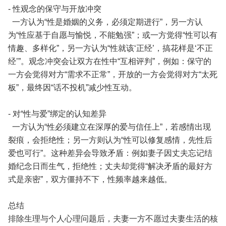
- 性观念的保守与开放冲突
一方认为“性是婚姻的义务，必须定期进行”，另一方认
为“性应基于自愿与愉悦，不能勉强”；或一方觉得“性可以有
情趣、多样化”，另一方认为“性就该‘正经’，搞花样是‘不正
经’”。观念冲突会让双方在性中“互相评判”，例如：保守的
一方会觉得对方“需求不正常”，开放的一方会觉得对方“太死
板”，最终因“话不投机”减少性互动。
- 对“性与爱”绑定的认知差异
一方认为“性必须建立在深厚的爱与信任上”，若感情出现
裂痕，会拒绝性；另一方则认为“性可以修复感情，先性后
爱也可行”。这种差异会导致矛盾：例如妻子因丈夫忘记结
婚纪念日而生气，拒绝性；丈夫却觉得“解决矛盾的最好方
式是亲密”，双方僵持不下，性频率越来越低。
总结
排除生理与个人心理问题后，夫妻一方不愿过夫妻生活的核