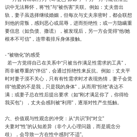
识中无法释怀，将“性”与“被伤害”关联。例如：丈夫曾出
轨，妻子虽选择继续婚姻，但每次与丈夫亲密时，都会联想
到他的背叛，感到恶心或屈辱，进而拒绝性；或一方隐瞒重
要信息（如负债、撒谎），被发现后，另一方会觉得“他/她
根本不可信”，连带着排斥身体接触。
- “被物化”的感受
若一方觉得自己在关系中“只被当作满足性需求的工具”，
而非被尊重的“伴侣”，会通过拒绝性来反抗。例如：丈夫平
时对妻子漠不关心，只有有性需求时才表现热情，妻子会觉
得“他爱的不是我，只是我的身体”，从而用“拒绝”表达不
满；或妻子总在性后提出要求（如“刚才满足你了，你得给
我买包”），丈夫会感到被“利用”，逐渐对性产生抵触。
六、价值观与性观念的冲突：从“共识”到“对立”
夫妻对“性”的认知差异（非个人心理问题，而是观念分
歧），会导致一方在性中感到“不适”。