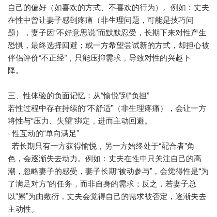
自己的偏好（如喜欢的方式、不喜欢的行为）。例如：丈夫
在性中曾让妻子感到疼痛（非生理问题，可能是技巧问
题），妻子因“不好意思说”而默默忍受，长期下来对性产生
恐惧，最终选择回避；或一方希望尝试新的方式，却担心被
伴侣评价“不正经”，只能压抑需求，导致对性的兴趣下
降。
三、性体验的负面记忆：从“愉悦”到“负担”
若性过程中存在持续的“不舒适”（非生理疼痛），会让一方
将性与“压力、失望”绑定，进而主动回避。
- 性互动的“单向满足”
若长期只有一方获得愉悦，另一方始终处于“配合者”角
色，会逐渐失去动力。例如：丈夫在性中只关注自己的高
潮，忽略妻子的感受，妻子长期“被动参与”，会觉得性是“为
了满足对方”的任务，而非自身的需求；反之，若妻子总
以“累”为由敷衍，丈夫会觉得自己的需求被否定，逐渐失去
主动性。