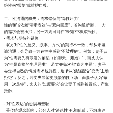
绝性来“报复”或维护自尊。
二、性沟通的缺失：需求错位与“隐性压力”
性的和谐依赖“清晰表达”与“双向回应”，若沟通断裂，一方
的需求会被压抑，另一方则可能在“未知”中积累抵触。
- 需求与期待的错位
双方对“性的意义、频率、方式”的期待不一致，却从未坦
诚沟通，会导致一方在性中感到“不被理解”。例如：妻子认
为“性需要先有浪漫的铺垫（如聊天、拥抱）”，而丈夫认
为“性是直接的生理需求”，若丈夫每次都“直奔主题”，妻子
会觉得自己的情感需求被忽视，逐渐从“勉强配合”变为“主动
拒绝”；反之，若丈夫希望更频繁的性互动，而妻子认为“每
周一次足够”，丈夫的“过度要求”会让妻子感到被冒犯，产生
抵触。
- 对“性表达”的恐惧与羞耻
受传统观念影响，部分人对“谈论性”有羞耻感，不敢表达