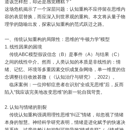
道该怎样想，却还是感觉糟糕？”
这场危机揭示了一个深层问题：认知重构不应停留在思维内
容的表层替换，而应深入到世界观的重构。本文将从量子物
理学的隐喻出发，探索认知重构的范式跃迁之路。
一、传统认知重构的局限性：思维的“牛顿力学”模型
1. 线性因果的困境
传统ABC模型假设信念（B）是事件（A）与结果（C）
之间的线性中介。然而，人类认知的本质是非线性的：情
绪、记忆、环境等多重因素交织成复杂网络，单一维度的信
念调整往往收效甚微（《认知治疗与研究》，2022）。
临床案例：一位抑郁症患者在识别“全或无思维”后，反而
陷入“我应该完美地改变思维”的新一轮自我苛责。
2. 认知与情绪的割裂
传统认知重构强调用理性思维“纠正”情绪，却忽视了情绪
本身的智慧。神经科学研究表明，情绪是进化赋予的快速决
策系统，过度依赖认知控制可能导致“情感失联”（《情感神