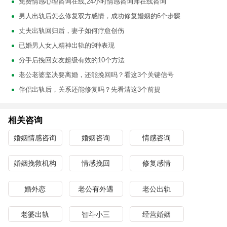
免费情感心理咨询在线,24小时情感咨询师在线咨询
男人出轨后怎么修复双方感情，成功修复婚姻的6个步骤
丈夫出轨回归后，妻子如何疗愈创伤
已婚男人女人精神出轨的9种表现
分手后挽回女友超级有效的10个方法
老公老婆坚决要离婚，还能挽回吗？看这3个关键信号
伴侣出轨后，关系还能修复吗？先看清这3个前提
相关咨询
婚姻情感咨询
婚姻咨询
情感咨询
婚姻挽救机构
情感挽回
修复感情
婚外恋
老公有外遇
老公出轨
老婆出轨
智斗小三
经营婚姻