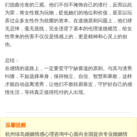
们扭曲沦丧的三观。他们不但不掩饰自己的渣行，反而以此
为荣，将女性视为玩物，贬低她们的地位和价值，甚至以玩
弄过众多女性作为炫耀的资本。在道德原则问题上，他们肆
无忌惮，毫无底线，完全违背了基本的伦理道德规范，给女
性带来的伤害不仅仅是情感上的，更是精神和心灵上的创
伤。
总结：
在感情的道路上，一定要坚守宁缺毋滥的原则。与其与渣男
纠缠，不如选择单身，保持独立、自信、智慧和果敢，这样
才能自动远离渣男，让他们不敢轻易靠近，守护好自己的感
情生活，等待真正值得托付的人出现。
温馨提醒
杭州绿岛婚姻情感心理咨询中心面向全国提供专业婚姻情