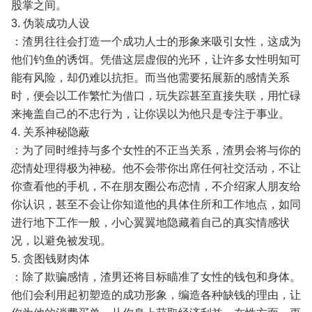
股掌之间。
3. 伪装成功人设
：渣男往往会打造一个成功人士的形象来吸引女性，这成为
他们钓鱼的诱饵。凭借这层虚假的光环，让许多女性明知可
能有风险，却仍难以抗拒。而当他需要拓展新的感情关系
时，便会以工作繁忙为借口，玩失踪甚至直接失联，用忙碌
来掩盖自己的不忠行为，让你误以为他只是专注于事业。
4. 关系神秘隐蔽
：为了同时维持与多个女性的不正当关系，渣男会将与你的
恋情处理得极为神秘。他不会带你出席任何社交活动，不让
你查看他的手机，不在朋友圈公布恋情，不介绍家人朋友给
你认识，甚至不会让你知道他的具体住所和工作地点，如同
进行地下工作一般，小心翼翼地隐藏着自己的真实情感状
况，以避免被发现。
5. 贪图钱财肉体
：除了欺骗感情，渣男还将目标瞄准了女性的钱包和身体。
他们会利用起初塑造的成功形象，编造各种缺钱的理由，让