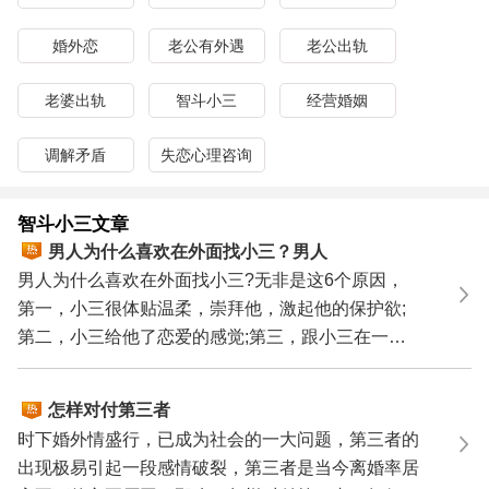
三,挽回老公,挽救婚姻,重建幸福婚姻。
老公出轨了如何对付小三?请求助杭州绿岛婚姻情感专家，
婚外恋
老公有外遇
老公出轨
咨询热线：
0571-86433196
老婆出轨
智斗小三
经营婚姻
调解矛盾
失恋心理咨询
智斗小三文章
男人为什么喜欢在外面找小三？男人
喜欢找小三的6个原因
男人为什么喜欢在外面找小三?无非是这6个原因，
第一，小三很体贴温柔，崇拜他，激起他的保护欲;
第二，小三给他了恋爱的感觉;第三，跟小三在一起
没有婚姻里的...
怎样对付第三者
时下婚外情盛行，已成为社会的一大问题，第三者的
出现极易引起一段感情破裂，第三者是当今离婚率居