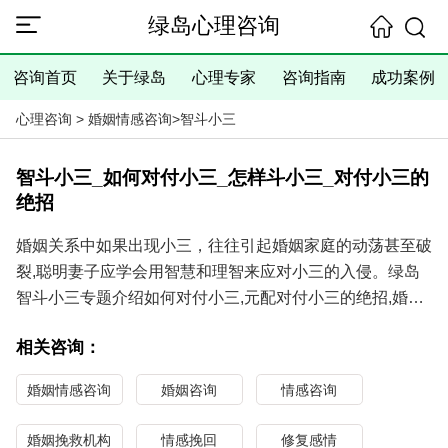
绿岛心理咨询
咨询首页
关于绿岛
心理专家
咨询指南
成功案例
心理咨询
>
婚姻情感咨询
>
智斗小三
智斗小三_如何对付小三_怎样斗小三_对付小三的
绝招
婚姻关系中如果出现小三，往往引起婚姻家庭的动荡甚至破
裂,聪明妻子应学会用智慧和理智来应对小三的入侵。绿岛
智斗小三专题介绍如何对付小三,元配对付小三的绝招,婚姻
专家讲怎样斗小三,元配斗小三的办法和故事,对付小三的实
相关咨询：
战经验;
杭州绿岛婚姻咨询专家针对外遇出轨、小三插足等婚姻问题
婚姻情感咨询
婚姻咨询
情感咨询
提供专业咨询与帮助，资深小三劝退师专业帮助分离小三，
传授元配对付小三的绝招,指导怎样对付老公找小三,打败小
婚姻挽救机构
情感挽回
修复感情