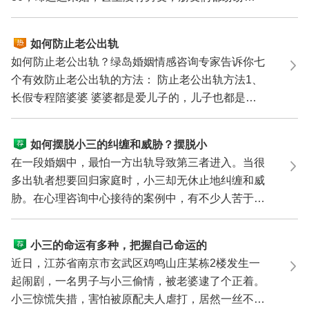
凌雪介绍异...
如何防止老公出轨
如何防止老公出轨？绿岛婚姻情感咨询专家告诉你七
个有效防止老公出轨的方法： 防止老公出轨方法1、
长假专程陪婆婆 婆婆都是爱儿子的，儿子也都是尊
重母...
如何摆脱小三的纠缠和威胁？摆脱小
三纠缠的6个绝招
在一段婚姻中，最怕一方出轨导致第三者进入。当很
多出轨者想要回归家庭时，小三却无休止地纠缠和威
胁。在心理咨询中心接待的案例中，有不少人苦于不
知道如何...
小三的命运有多种，把握自己命运的
唯一方法是……
近日，江苏省南京市玄武区鸡鸣山庄某栋2楼发生一
起闹剧，一名男子与小三偷情，被老婆逮了个正着。
小三惊慌失措，害怕被原配夫人虐打，居然一丝不挂