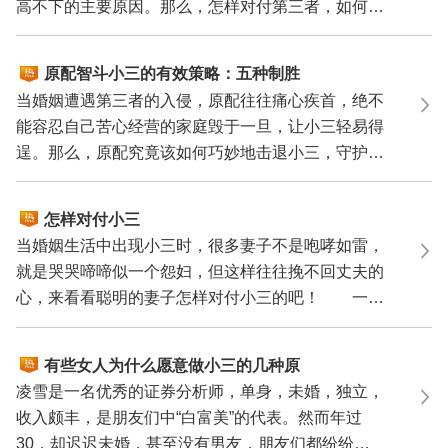
高不下的主要原因。那么，怎样对付第三者，如何避
免婚外情...
原配智斗小三的有效策略：五种制胜
良方
当婚姻遭遇第三者的入侵，原配往往痛心疾首，绝不
能容忍自己苦心经营的家庭毁于一旦，让小三轻易得
逞。那么，原配究竟该如何巧妙地击退小三，守护自
己的婚姻...
怎样对付小三
当婚姻生活中出现小三时，很多妻子不是咆哮如雷，
就是哭哭啼啼似一个怨妇，但这样往往挽不回丈夫的
心，来看看聪明的妻子怎样对付小三的吧！ 一般
来说，男...
有些女人为什么愿意做小三的几种原
因分析
凌雪是一名优秀的证券分析师，单身，未婚，独立，
收入颇丰，是朋友们中“白富美”的代表。然而年过
30，却迟迟未婚，甚至没有男友，朋友们都纷纷为