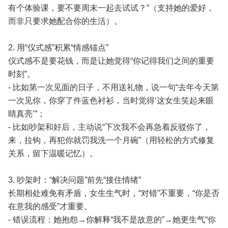
有个体验课，要不要周末一起去试试？”（支持她的爱好，
而非只要求她配合你的生活）。
2. 用“仪式感”积累“情感锚点”
仪式感不是要花钱，而是让她觉得“你记得我们之间的重要
时刻”。
- 比如第一次见面的日子，不用送礼物，说一句“去年今天第
一次见你，你穿了件蓝色衬衫，当时觉得‘这女生笑起来眼
睛真亮’”；
- 比如吵架和好后，主动说“下次我不会再急着反驳你了，
来，拉钩，再犯你就罚我洗一个月碗”（用轻松的方式修复
关系，留下温暖记忆）。
3. 吵架时：“解决问题”前先“接住情绪”
长期相处难免有矛盾，女生生气时，“对错”不重要，“你是否
在意我的感受”才重要。
- 错误流程：她抱怨→你解释“我不是故意的”→她更生气“你