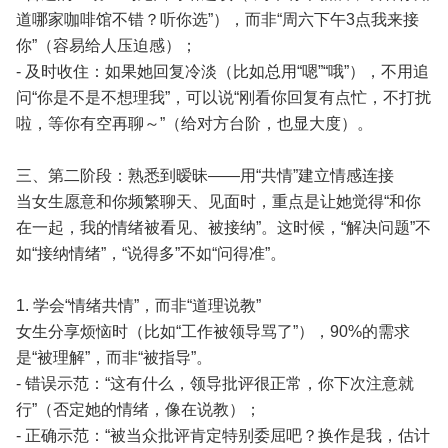
道哪家咖啡馆不错？听你选”），而非“周六下午3点我来接
你”（容易给人压迫感）；
- 及时收住：如果她回复冷淡（比如总用“嗯”“哦”），不用追
问“你是不是不想理我”，可以说“刚看你回复有点忙，不打扰
啦，等你有空再聊～”（给对方台阶，也显大度）。
三、第二阶段：熟悉到暧昧——用“共情”建立情感连接
当女生愿意和你频繁聊天、见面时，重点是让她觉得“和你
在一起，我的情绪被看见、被接纳”。这时候，“解决问题”不
如“接纳情绪”，“说得多”不如“问得准”。
1. 学会“情绪共情”，而非“道理说教”
女生分享烦恼时（比如“工作被领导骂了”），90%的需求
是“被理解”，而非“被指导”。
- 错误示范：“这有什么，领导批评很正常，你下次注意就
行”（否定她的情绪，像在说教）；
- 正确示范：“被当众批评肯定特别委屈吧？换作是我，估计