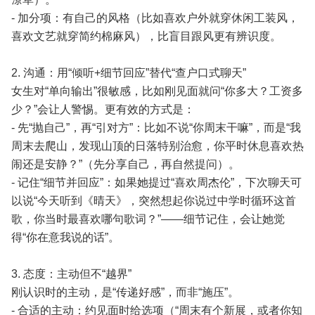
- 加分项：有自己的风格（比如喜欢户外就穿休闲工装风，
喜欢文艺就穿简约棉麻风），比盲目跟风更有辨识度。
2. 沟通：用“倾听+细节回应”替代“查户口式聊天”
女生对“单向输出”很敏感，比如刚见面就问“你多大？工资多
少？”会让人警惕。更有效的方式是：
- 先“抛自己”，再“引对方”：比如不说“你周末干嘛”，而是“我
周末去爬山，发现山顶的日落特别治愈，你平时休息喜欢热
闹还是安静？”（先分享自己，再自然提问）。
- 记住“细节并回应”：如果她提过“喜欢周杰伦”，下次聊天可
以说“今天听到《晴天》，突然想起你说过中学时循环这首
歌，你当时最喜欢哪句歌词？”——细节记住，会让她觉
得“你在意我说的话”。
3. 态度：主动但不“越界”
刚认识时的主动，是“传递好感”，而非“施压”。
- 合适的主动：约见面时给选项（“周末有个新展，或者你知