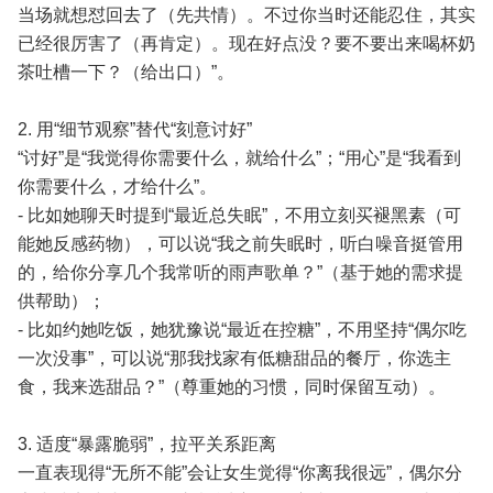
当场就想怼回去了（先共情）。不过你当时还能忍住，其实
已经很厉害了（再肯定）。现在好点没？要不要出来喝杯奶
茶吐槽一下？（给出口）”。
2. 用“细节观察”替代“刻意讨好”
“讨好”是“我觉得你需要什么，就给什么”；“用心”是“我看到
你需要什么，才给什么”。
- 比如她聊天时提到“最近总失眠”，不用立刻买褪黑素（可
能她反感药物），可以说“我之前失眠时，听白噪音挺管用
的，给你分享几个我常听的雨声歌单？”（基于她的需求提
供帮助）；
- 比如约她吃饭，她犹豫说“最近在控糖”，不用坚持“偶尔吃
一次没事”，可以说“那我找家有低糖甜品的餐厅，你选主
食，我来选甜品？”（尊重她的习惯，同时保留互动）。
3. 适度“暴露脆弱”，拉平关系距离
一直表现得“无所不能”会让女生觉得“你离我很远”，偶尔分