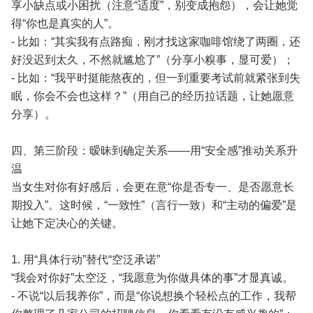
享小缺点或小困扰（注意“适度”，别变成抱怨），会让她觉
得“你也是真实的人”。
- 比如：“其实我有点路痴，刚才找这家咖啡馆绕了两圈，还
好没迟到太久，不然就尴尬了”（分享小糗事，显可爱）；
- 比如：“我平时挺能熬夜的，但一到重要考试前就紧张到失
眠，你会不会也这样？”（用自己的经历拉话题，让她愿意
分享）。
四、第三阶段：暧昧到确定关系——用“安全感”推动关系升
温
当女生对你有好感后，会更在意“你是否专一、是否愿意长
期投入”。这时候，“一致性”（言行一致）和“主动的偏爱”是
让她下定决心的关键。
1. 用“具体行动”替代“空泛承诺”
“我会对你好”太空泛，“我愿意为你做具体的事”才显真诚。
- 不说“以后我养你”，而是“你说想换个轻松点的工作，我帮