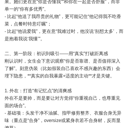
果。她们更在意“你是否懂我”“和你在一起是否舒服”，而非
单一的“你有多优秀”。
- 比起“他送了我昂贵的礼物”，更可能记住“他记得我不吃香
菜，点餐时特意叮嘱”；
- 比起“他说爱我”，更在意“我难过时，他没说‘别想太多’，而
是抱着我说‘我懂’”。
二、第一阶段：初识到吸引——用“真实”打破距离感
刚认识时，女生会下意识观察“你是否靠谱、是否值得深入
了解”。刻意伪装（比如假装自己喜欢不感兴趣的东西）会
埋下隐患，**真实的自我暴露+适度的主动**才是关键。
1. 外在：打造“有记忆点”的清爽感
外在不是要帅，而是要让对方觉得“你重视自己，也尊重见
面的场合”。
- 基础项：头发干净不油腻、指甲修剪整齐、衣服合身无异
味（重点是“合身”，oversize或紧身衣若不合身材，反而显
潦草）。