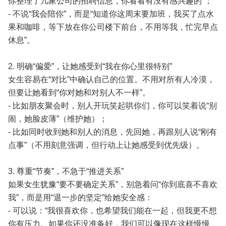
你整理了几家公司的招聘信息，你看看有没有感兴趣的”；
- 不说“我会陪你”，而是“知道你这周末要加班，我买了点水
果和咖啡，等下放在你公司楼下前台，不用等我，忙完早点
休息”。
2. 明确“偏爱”，让她感受到“我在你心里很特别”
女生容易在“对比”中确认自己的位置。不用对所有人冷漠，
但要让她看到“你对她和对别人不一样”。
- 比如朋友聚会时，别人开玩笑起哄你们，你可以笑着说“别
闹，她脸皮薄”（维护她）；
- 比如同时收到她和别人的消息，先回她，再跟别人说“刚有
点事”（不用刻意强调，但行动上让她感受到优先级）。
3. 尊重“节奏”，不急于“推进关系”
如果女生犹豫“要不要确定关系”，别急着问“你到底喜不喜欢
我”，而是用“退一步的坚定”给她安全感：
- 可以说：“我很喜欢你，也希望我们能在一起，但我更不想
你有压力。如果你还没准备好，我们可以像现在这样慢慢