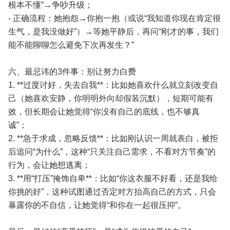
根本不懂”→争吵升级；
- 正确流程：她抱怨→你抱一抱（或说“我知道你现在肯定很
生气，是我没做好”）→等她平静后，再问“刚才的事，我们
能不能聊聊怎么避免下次再发生？”
六、最忌讳的3件事：别让努力白费
1. **过度讨好，失去自我**：比如她喜欢什么就立刻改变自
己（她喜欢安静，你明明外向却假装沉默），短期可能有
效，但长期会让她觉得“你没有自己的底线，也不够真
诚”；
2. **急于求成，忽略反馈**：比如刚认识一周就表白，被拒
后追问“为什么”，这种“只关注自己需求，不看对方节奏”的
行为，会让她想逃离；
3. **用“打压”掩饰自卑**：比如“你这衣服不好看，还是我给
你挑的好”，这种试图通过否定对方抬高自己的方式，只会
暴露你的不自信，让她觉得“和你在一起很压抑”。