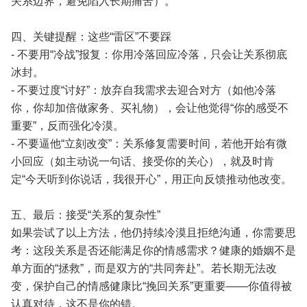
关系边界，避免陷入长期痛苦）。
四、关键提醒：这些“雷区”不要踩
- 不要用“冷战”报复：你用冷落回应冷落，只会让关系彻底
冰封。
- 不要过度“讨好”：放弃自我需求去迎合对方（如他冷落
你，你却加倍做家务、买礼物），会让他觉得“你的感受不
重要”，反而强化冷漠。
- 不要逼他“立刻改变”：关系修复需要时间，若他开始有微
小回应（如主动说一句话、接受你的关心），就及时肯
定“今天听到你说话，我很开心”，用正向反馈推动他改变。
五、最后：接受“关系的复杂性”
如果尝试了以上方法，他仍持续冷漠且拒绝沟通，你需要思
考：这段关系是否还能满足你的情感需求？健康的婚姻不是
单方面的“拯救”，而是双方的“共同奔赴”。若长期无法改
变，保护自己的情感健康比“挽回关系”更重要——你值得被
认真对待，这不是你的错。