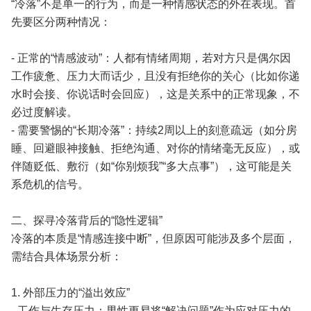
“冷落”不是单一的行为，而是一种情感状态的外在表现。首
先要区分两种情况：
- 正常的“情感波动”：人都有情绪周期，若对方只是偶尔因
工作疲惫、压力大而话少，且没有拒绝你的关心（比如你递
水时会接、你说话时会回应），这是关系中的正常现象，不
必过度解读。
- 需要警惕的“长期冷落”：持续2周以上的刻意疏远（如分房
睡、回避眼神接触、拒绝沟通、对你的情绪毫无反应），或
伴随贬低、敷衍（如“你别烦我”“多大点事”），这可能是关
系危机的信号。
二、探寻冷落背后的“隐性逻辑”
冷落的本质是“情感连接中断”，但原因可能涉及多个层面，
需结合具体场景分析：
1. 外部压力的“溢出效应”
- 工作与生存压力：男性更易将“解决问题”作为应对压力的