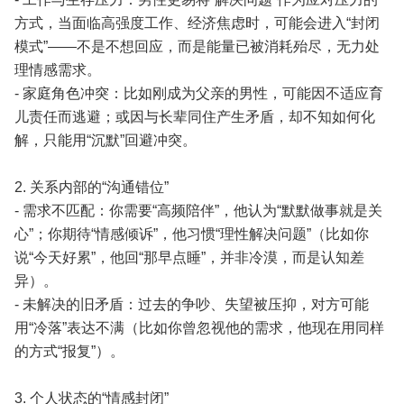
方式，当面临高强度工作、经济焦虑时，可能会进入“封闭
模式”——不是不想回应，而是能量已被消耗殆尽，无力处
理情感需求。
- 家庭角色冲突：比如刚成为父亲的男性，可能因不适应育
儿责任而逃避；或因与长辈同住产生矛盾，却不知如何化
解，只能用“沉默”回避冲突。
2. 关系内部的“沟通错位”
- 需求不匹配：你需要“高频陪伴”，他认为“默默做事就是关
心”；你期待“情感倾诉”，他习惯“理性解决问题”（比如你
说“今天好累”，他回“那早点睡”，并非冷漠，而是认知差
异）。
- 未解决的旧矛盾：过去的争吵、失望被压抑，对方可能
用“冷落”表达不满（比如你曾忽视他的需求，他现在用同样
的方式“报复”）。
3. 个人状态的“情感封闭”