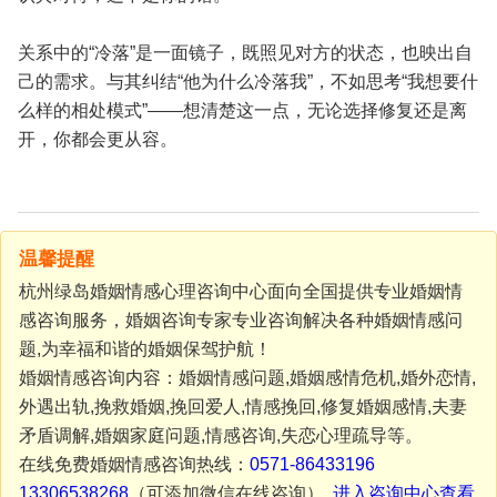
关系中的“冷落”是一面镜子，既照见对方的状态，也映出自
己的需求。与其纠结“他为什么冷落我”，不如思考“我想要什
么样的相处模式”——想清楚这一点，无论选择修复还是离
开，你都会更从容。
温馨提醒
杭州绿岛婚姻情感心理咨询中心面向全国提供专业婚姻情
感咨询服务，婚姻咨询专家专业咨询解决各种婚姻情感问
题,为幸福和谐的婚姻保驾护航！
婚姻情感咨询内容：婚姻情感问题,婚姻感情危机,婚外恋情,
外遇出轨,挽救婚姻,挽回爱人,情感挽回,修复婚姻感情,夫妻
矛盾调解,婚姻家庭问题,情感咨询,失恋心理疏导等。
在线免费婚姻情感咨询热线：
0571-86433196
13306538268
（可添加微信在线咨询）
进入咨询中心查看