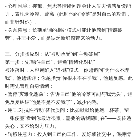
- 心理困境：抑郁、焦虑等情绪问题会让人失去情感反馈能
力，表现为冷漠、疏离（此时他的“冷落”是对自己的攻击，
而非针对你）。
- 关系倦怠：长期单调的相处模式可能让他感到“情感疲
劳”，并非不爱，而是缺乏新鲜感带来的动力。
三、分步骤应对：从“被动承受”到“主动破局”
第一步：先“稳住自己”，避免“情绪化对抗”
被冷落时，人容易陷入“追-逃”模式：你越追问“为什么不理
我”，他越逃避；你越指责“你根本不在乎我”，他越反感。此
时需先管理自身情绪：
- 暂停“灾难化想象”：告诉自己“他的冷落可能与我无关”，避
免反复纠结“他是不是不爱我了”，减少内耗。
- 用“非对抗性行动”替代质问：比如默默给他泡一杯茶、留
一张便签“看到你最近很累，需要的话我随时在”——既传递
关心，又不给对方压力。
- 转移注意力：投入到自己的工作、爱好或社交中，保持情