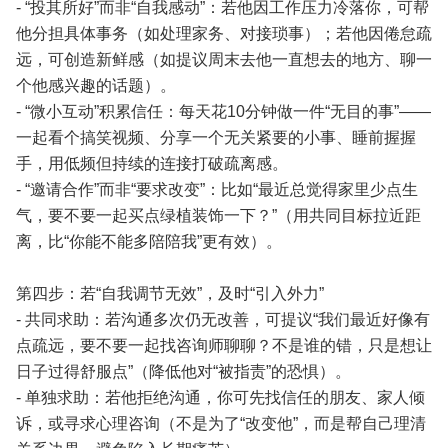
- “投其所好”而非“自我感动”：若他因工作压力冷落你，可帮
他分担具体事务（如处理家务、对接琐事）；若他因倦怠疏
远，可创造新鲜感（如提议周末去他一直想去的地方、聊一
个他感兴趣的话题）。
- “微小互动”积累信任：每天花10分钟做一件“无目的事”——
一起看个搞笑视频、分享一个无关紧要的小事、睡前握握
手，用低频但持续的连接打破疏离感。
- “邀请合作”而非“要求改变”：比如“最近总觉得家里少点生
气，要不要一起买点绿植装饰一下？”（用共同目标拉近距
离，比“你能不能多陪陪我”更有效）。
第四步：若“自我调节无效”，及时“引入外力”
- 共同求助：若沟通多次仍无改善，可提议“我们最近好像有
点疏远，要不要一起找咨询师聊聊？不是谁的错，只是想让
日子过得舒服点”（降低他对“被指责”的恐惧）。
- 单独求助：若他拒绝沟通，你可先找信任的朋友、家人倾
诉，或寻求心理咨询（不是为了“改变他”，而是帮自己理清