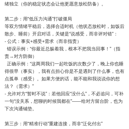
绪独立（你的稳定状态会让他更愿意放松防备）。
第二步：用“低压力沟通”打破僵局
等双方情绪平稳后，选择合适时机（他状态放松时，如饭后
散步、睡前）开启对话，关键是“说感受，而非评对错”：
- 公式：事实+感受+需求（而非指责）
错误示例：“你最近总躲着我，根本不把我当回事！”（指
责→对方防御）
正确示例：“这两周我们一起吃饭的次数少了，晚上你也睡
得很早（事实），我有点担心你是不是遇到了什么事，也有
点孤单（感受）。如果方便的话，能不能和我说说你的想
法？（需求）”
- 允许对方“暂时不说”：若他回应“没什么”，不必追问，可补
一句“没关系，想聊的时候我都在”——给对方留台阶，也为
下次沟通铺垫。
第三步：用“精准行动”重建连接，而非“泛化付出”