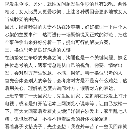
视发生争吵。另外，就性爱问题发生争吵的只有18%。两性
相比，女人比男人更爱吵架，上述各种诱因会更多地被女人
当成吵架的由头。
因此，经常吵架的夫妻不妨在冷静期，好好梳理一下两个人
吵架的主要事件，然而进行一场既愉悦又正式的讨论，把这
个事件拿出来好好分析一下，提出可行的解决方案。
三、换位思考是良好沟通的关键
在频繁发生争吵的夫妻之间，沟通也是一个关键问题。缺乏
换位思考的人，遇事情总是从自己的视角、需要、情绪出
发，会对对方产生敌意、不满、误解。善于换位思考的人，
首先会体会别人的辛苦，会考虑对方是不是有什么难处，然
后用关心、理解的态度去询问对方，倾听对方的表达。
上班辛苦了一天回家后，先生回到家，立刻躺在沙发上打开
电视，或者是打开笔记本上网浏览小说等等，让自己放松一
下。而太太回家后看着丈夫懒洋洋躺在沙发上，家里乱七八
糟，饭也没有做，不得不拖着疲惫的身体收拾家务。
看着妻子收拾房子，先生会想：我在外辛苦了一整天回家就