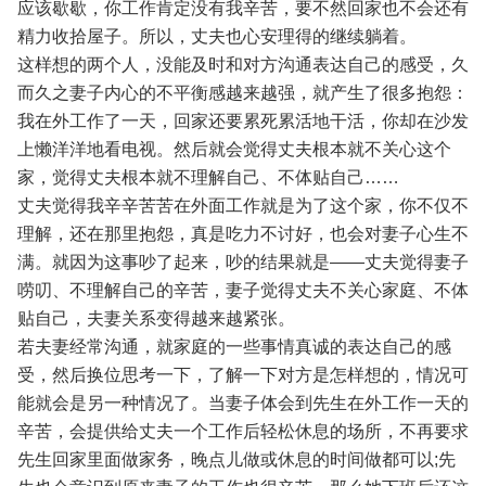
应该歇歇，你工作肯定没有我辛苦，要不然回家也不会还有
精力收拾屋子。所以，丈夫也心安理得的继续躺着。
这样想的两个人，没能及时和对方沟通表达自己的感受，久
而久之妻子内心的不平衡感越来越强，就产生了很多抱怨：
我在外工作了一天，回家还要累死累活地干活，你却在沙发
上懒洋洋地看电视。然后就会觉得丈夫根本就不关心这个
家，觉得丈夫根本就不理解自己、不体贴自己……
丈夫觉得我辛辛苦苦在外面工作就是为了这个家，你不仅不
理解，还在那里抱怨，真是吃力不讨好，也会对妻子心生不
满。就因为这事吵了起来，吵的结果就是——丈夫觉得妻子
唠叨、不理解自己的辛苦，妻子觉得丈夫不关心家庭、不体
贴自己，夫妻关系变得越来越紧张。
若夫妻经常沟通，就家庭的一些事情真诚的表达自己的感
受，然后换位思考一下，了解一下对方是怎样想的，情况可
能就会是另一种情况了。当妻子体会到先生在外工作一天的
辛苦，会提供给丈夫一个工作后轻松休息的场所，不再要求
先生回家里面做家务，晚点儿做或休息的时间做都可以;先