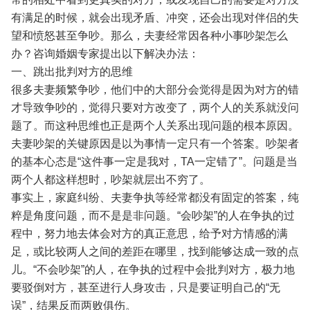
有满足的时候，就会出现矛盾、冲突，还会出现对伴侣的失
望和愤怒甚至争吵。那么，夫妻经常因各种小事吵架怎么
办？咨询婚姻专家提出以下解决办法：
一、跳出批判对方的思维
很多夫妻频繁争吵，他们中的大部分会觉得是因为对方的错
才导致争吵的，觉得只要对方改变了，两个人的关系就没问
题了。而这种思维也正是两个人关系出现问题的根本原因。
夫妻吵架的关键原因是以为事情一定只有一个答案。吵架者
的基本心态是“这件事一定是我对，TA一定错了”。问题是当
两个人都这样想时，吵架就层出不穷了。
事实上，家庭纠纷、夫妻争执等经常都没有固定的答案，纯
粹是角度问题，而不是是非问题。“会吵架”的人在争执的过
程中，努力地去体会对方的真正意思，给予对方情感的满
足，或比较两人之间的差距在哪里，找到能够达成一致的点
儿。“不会吵架”的人，在争执的过程中会批判对方，极力地
要驳倒对方，甚至进行人身攻击，只是要证明自己的“无
误”，结果反而两败俱伤。