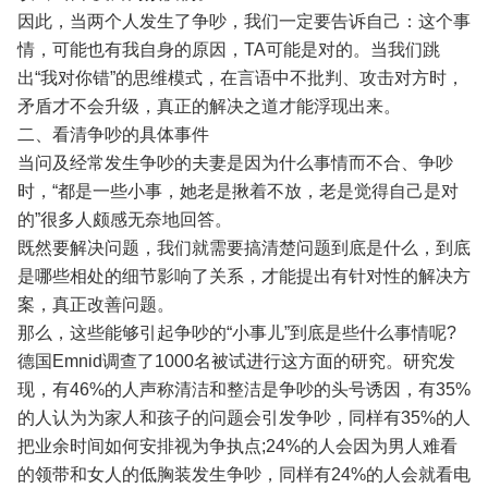
因此，当两个人发生了争吵，我们一定要告诉自己：这个事
情，可能也有我自身的原因，TA可能是对的。当我们跳
出“我对你错”的思维模式，在言语中不批判、攻击对方时，
矛盾才不会升级，真正的解决之道才能浮现出来。
二、看清争吵的具体事件
当问及经常发生争吵的夫妻是因为什么事情而不合、争吵
时，“都是一些小事，她老是揪着不放，老是觉得自己是对
的”很多人颇感无奈地回答。
既然要解决问题，我们就需要搞清楚问题到底是什么，到底
是哪些相处的细节影响了关系，才能提出有针对性的解决方
案，真正改善问题。
那么，这些能够引起争吵的“小事儿”到底是些什么事情呢?
德国Emnid调查了1000名被试进行这方面的研究。研究发
现，有46%的人声称清洁和整洁是争吵的头号诱因，有35%
的人认为为家人和孩子的问题会引发争吵，同样有35%的人
把业余时间如何安排视为争执点;24%的人会因为男人难看
的领带和女人的低胸装发生争吵，同样有24%的人会就看电