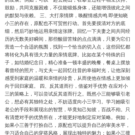
鼓励，共同克服困难，不仅能锻炼身体，还能增强彼此之间
的默契与依赖。
三、大打亲情牌，唤醒情感共鸣
即便知晓
小三的存在，原配也不可贸然行动。首先要摸清对方的底
细，然后巧妙地运用亲情这张牌。回忆一下夫妻之间共同经
历的无数美好瞬间，那些酸甜苦辣的点点滴滴，只要为它们
营造一个合适的氛围，找到一个恰当的切入点，这些回忆都
将转化为具有强大力量的亲情底牌。比如在某个特殊的日
子，如结婚纪念日，精心准备一顿丰盛的晚餐，餐桌上摆放
着曾经的照片，与丈夫一起回忆往昔的幸福时光，让他深刻
感受到家庭的温暖和亲情的珍贵，从而使他在情感上更加倾
向于回归家庭。
四、反其道而行，借鉴对手优势
在应对小
三的策略上，可以尝试反其道而行之。既然小三能够吸引老
公，想必有其独特之处，不妨适度向小三学习。学习她吸引
老公的手段和展现出的智慧，毕竟知己知彼，百战不殆。只
有清楚对手的优势所在，才能更好地制定应对策略。例如，
如果小三善于打扮自己，原配也可以提升自己的审美水平，
学习适合自己的穿搭风格，展现出独特的魅力；如果小三擅