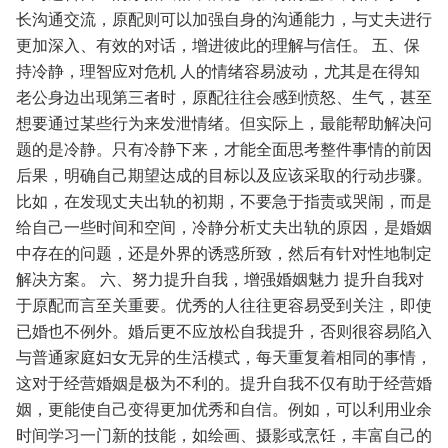
长沟通交流，原配则可以加强自身的沟通能力，与丈夫进行
更加深入、有效的对话，增进彼此的理解与信任。
五、保
持冷静，理智应对危机
人的情绪容易波动，尤其是在得知
老公身边出现第三者时，原配往往会感到愤怒、生气，甚至
想要通过某些行为来发泄情绪。但实际上，最能帮助解决问
题的是冷静。只有冷静下来，才能全面思考整件事情的前因
后果，明确自己期望达成的目标以及应该采取的行动步骤。
比如，在发现丈夫出轨的初期，不要急于指责或哭闹，而是
给自己一些时间和空间，冷静分析丈夫出轨的原因，是婚姻
中存在的问题，还是外界的诱惑所致，然后有针对性地制定
解决方案。
六、努力提升自我，增强婚姻魅力
提升自我对
于原配而言至关重要。优秀的人往往更容易受到关注，即使
已婚也不例外。婚后更不应放松自我提升，否则很容易陷入
与普通家庭妇女无异的生活模式，每天重复着相同的事情，
这对于经营婚姻是极为不利的。提升自我不仅有助于经营婚
姻，更能使自己变得更加优秀和自信。例如，可以利用业余
时间学习一门新的技能，如绘画、摄影或烹饪，丰富自己的