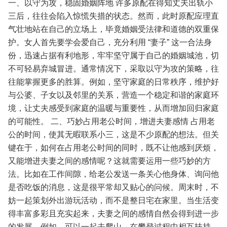
一、以守为攻，稳固婚姻阵地
许多原配在得知丈夫出轨小
三后，往往会陷入惊慌失措的状态。然而，此时原配应理直
气壮地站在自己的立场上，毕竟婚姻受法律和道德的双重保
护。女人首先要学会爱自己，充分利用 “妻子” 这一合法身
份，迅速占据有利地形，牢牢坚守属于自己的婚姻城池，切
不可轻易弃城冒进。通常情况下，采取以守为攻的策略，往
往能掌握更多的胜算。例如，坚守家庭的日常秩序，维护好
与公婆、子女以及邻里的关系，营造一个稳定和谐的家庭环
境，让丈夫感受到家庭的温暖与重要性，从而增加回归家庭
的可能性。
二、巧妙占用老公时间，增进夫妻感情
占用老
公的时间，使其无暇联系小三，这是不少原配的想法。但关
键在于，如何在占用老公时间的同时，既不让他感到厌烦，
又能增进夫妻之间的感情呢？这就需要运用一些巧妙的方
法。比如在工作间隙，给老公发送一条关心他身体、询问他
是否吃饭的消息，这是很平常却又贴心的问候。周末时，不
妨一起策划外出游玩活动，而不是整日宅在家里。当生活变
得丰富多彩且充实起来，夫妻之间的感情自然会得到进一步
的发展。例如，可以一起去爬山，在攀登过程中相互扶持、