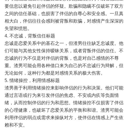
要信息以避免引起伴侣的怀疑。欺骗和隐瞒不仅破坏了双方
之间的信任基础，也损害了伴侣的自尊心和安全感。一旦真
相大白，伴侣往往会感到被背叛和欺骗，对感情产生深深的
失望和愤怒。
4. 不忠诚，背叛信任标题
忠诚是恋爱关系中的基石之一，但渣男往往缺乏忠诚度。他
们可能与其他女性保持暧昧关系，或者背叛伴侣的信任。不
忠诚的行为不仅是对伴侣的背叛，也是对自己感情的不尊
重。渣男可能会用各种借口来为自己的不忠诚行为辩解，但
无论如何，这种行为都是对感情关系的极大伤害。
5. 情绪操控，利用情感标题
渣男善于利用情绪操控来影响伴侣的行为和决策。他们可能
通过言语或行为来引发伴侣的焦虑、不安或内疚等负面情
绪，从而控制伴侣的行为和思想。情绪操控不仅损害了伴侣
的心理健康，也破坏了恋爱关系的平衡和和谐。渣男可能会
利用伴侣的弱点或需求来操纵对方，使伴侣在情感上产生依
赖和不安。