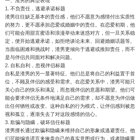
一、渣男的典型表现
1. 不负责任，逃避承诺标题
渣男往往缺乏基本的责任感，他们不愿意为感情付出实质性
的努力，更不愿承担恋爱或婚姻中的责任。在恋爱初期，他
们可能会用甜言蜜语和浪漫举动来迷惑对方，但一旦关系稳
定，便开始逃避承诺，如拒绝谈论未来、回避婚姻话题等。
当面临困难和挑战时，渣男更倾向于逃避或推卸责任，而不
是与伴侣共同面对和解决问题。
2. 自私自利，忽视伴侣标题
自私是渣男的另一显著特征。他们总是将自己的利益置于首
位，不顾及伴侣的感受和需求。在恋爱关系中，渣男可能只
关心自己的快乐和满足，而忽视伴侣的意愿和期望。他们可
能会要求伴侣无条件地满足自己的需求，却不愿意为伴侣做
出任何牺牲或改变。这种自私的行为模式，让伴侣感到被忽
视和孤立，逐渐失去了对这段感情的信心。
3. 欺骗与隐瞒，破坏信任标题
渣男擅长通过欺骗和隐瞒来维持自己的形象或逃避责任。他
们可能编造谎言来掩盖自己的真实意图或行为，或者隐瞒重