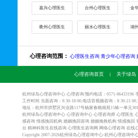
嘉兴心理医生
台州心理医生
金
衢州心理医生
丽水心理医生
湖
心理咨询范围：
心理医生咨询
青少年心理咨询
心理咨询首页
关于绿岛
杭州绿岛
心理咨询
中心 心理咨询/预约电话：0571-86433196 
工作时间 当面咨询：8:30-18:00,电话音视频咨询：8:30-21:0
地址：杭州市拱墅区兴业路117号杨家春晓南苑15栋一单元3
杭州绿岛心理咨询中心
心理咨询中心
心理咨询师
心理医生
感咨询
情感挽回机构
婚姻挽回咨询
婚姻挽救机构
情感挽回
台
精神科医生在线咨询
心理医生咨询网
网络心理咨询
在线
Copyright 2007-2026杭州绿岛
心理咨询中心
-
杭州心理咨询
中