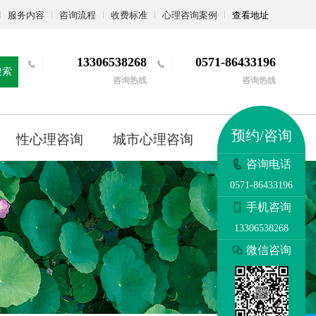
服务内容
咨询流程
收费标准
心理咨询案例
查看地址
13306538268
0571-86433196
搜索
咨询热线
咨询热线
预约/咨询
性心理咨询
城市心理咨询
更多
咨询电话
0571-86433196
手机咨询
13306538268
微信咨询