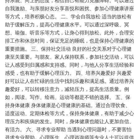
持乐观、向上的态度，相信自己有能力克服障碍。可以通过
自我激励、与亲朋好友分享喜悦和困扰、参加心理健康讲座
等方式，培养积极心态。
二、学会自我放松
适当的放松有
助于缓解压力，提高心理健康水平。可以通过深呼吸、冥
想、瑜伽、听音乐等方式，让身心得到放松。此外，合理安
排工作和休息时间，保证充足的睡眠，也是保持心理健康的
重要措施。
三、保持社交活动
良好的社交关系对于心理健
康至关重要。与朋友、家人保持联系，参加社交活动，可以
让人感受到归属感和支持感。同时，与他人分享生活经验和
感受，也有助于缓解心理压力。
四、培养兴趣爱好
兴趣爱
好可以让人在忙碌的生活中找到乐趣和满足感。通过培养兴
趣爱好，可以转移注意力，减轻压力，提高生活质量。例
如，阅读、写作、绘画、运动等都是不错的选择。
五、保
持身体健康
身体健康是心理健康的基础。通过合理饮食、
适度运动、定期体检等方式，保持身体健康，有助于减少心
理压力和疾病的发生。同时，身体健康也能让人更加自信、
有活力。
六、寻求专业帮助
当遇到心理问题时，不要害怕
寻求专业帮助。心理医生、心理咨询师等专业人士可以提供