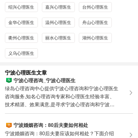
惧症、焦虑症等心理障碍;失恋、夫妻矛盾、外遇出轨、婚
绍兴心理医生
嘉兴心理医生
台州心理医生
姻危机、挽救婚姻、情感困扰等婚姻情感问题;厌学、网
瘾、叛逆、早恋、学习压力等青少年问题;人际关系、职场
金华心理医生
温州心理医生
舟山心理医生
压力、职业规划、性心理障碍、以及心理性性功能障碍等。
衢州心理医生
丽水心理医生
湖州心理医生
宁波心理咨询热线：0571－86433196
13306538268
（手
机微信同号）
义乌心理医生
宁波心理医生咨询服务区域：海曙区 江东区 江北区 北
仑区 镇海区 鄞州区 象山县 宁海县 余姚市 慈溪
市 奉化市
宁波心理医生文章
相关关键词：宁波心理咨询中心,宁波市心理咨询,宁波心理
宁波心理咨询_宁波心理医生
咨询师,宁波心理医生咨询,宁波心理咨询哪里好,宁波最好的
绿岛心理咨询中心提供宁波心理咨询和宁波心理医生
心理咨询,宁波哪里有心理医生,宁波哪里看心理医生,宁波心
咨询服务,知名心理咨询专家和心理医生经验丰富、
理医生哪里好,宁波最好的心理医生,宁波好的心理咨询/心理
技术精湛、效果满意,是寻求宁波心理咨询和宁波心
医生,宁波心理医生价格,宁波心理咨询价格,宁波心理诊所,宁
理医生咨询...
波心理医院,宁波心理咨询治疗中心,宁波青少年心理咨询,宁
宁波婚姻咨询：80后夫妻如何相处
波婚姻心理咨询,宁波情感咨询
宁波婚姻咨询：80后夫妻应该如何相处？下面介绍