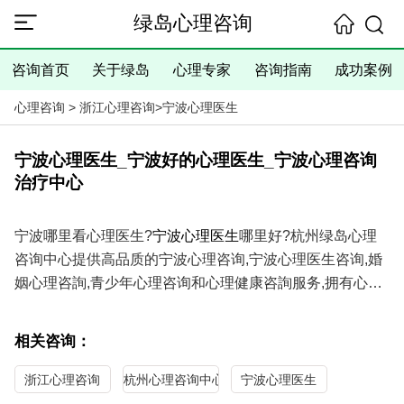
绿岛心理咨询
咨询首页
关于绿岛
心理专家
咨询指南
成功案例
心理咨询
>
浙江心理咨询
>
宁波心理医生
宁波心理医生_宁波好的心理医生_宁波心理咨询
治疗中心
宁波哪里看心理医生?
宁波心理医生
哪里好?杭州绿岛心理
咨询中心提供高品质的宁波心理咨询,宁波心理医生咨询,婚
姻心理咨詢,青少年心理咨询和心理健康咨詢服务,拥有心理
咨询专家、资深心理医生以及高级婚姻家庭咨询师,具有丰
富的经验、精湛的技术、满意的咨询效果,提供咨询室当面
相关咨询：
咨询、电话咨询和在线咨询等咨询方式,是您寻求宁波心理
咨询师和宁波心理医生咨询的理想选择！
浙江心理咨询
杭州心理咨询中心
宁波心理医生
绿岛心理咨询
服务内容
：失眠症、抑郁症、强迫症、社交恐