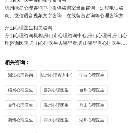
舟山
心理医生预约
和收费价格
人、挽救婚姻、感情修复、情感咨询等;
杭州绿岛心理咨询中心提供咨询室当面咨询、远程电话咨
3.舟山青少年心理咨询：孩子厌学、沉迷游戏、叛逆、早
询、微信语音视频文字咨询、在线留言咨询等心理咨询方
恋、学习压力、考试焦虑、交往障碍、家庭教育咨询等;
式,舟山及全国各地的咨询者通过电话及微信咨询能及时方
4.舟山职场心理咨询：人际关系、职场压力、职业规划、情
舟山心理医生相关咨询
便地得到心理医生专家专业有效的心理咨询服务。
绪调节、心理辅导等；
舟山心理咨询机构,舟山市心理咨询中心,舟山心理科,舟山心
正式深入的心理咨询服务需要提前预约,详见"心理医生预约/
5.舟山性心理咨询：青春期性教育、性心理障碍、以及心理
理咨询医院,舟山心理医生去哪里看,舟山哪里有心理医生,舟
心理咨询流程
"；
因素导致的性功能障碍等；
山心理医生哪家医院好,舟山哪里看心理医生比较好,舟山心
绿岛心理咨询收费务美价惠,见效快效果好,详见“心理医生收
理咨询哪家最好,舟山最好的心理咨询医生。
费/心理咨询价格”；
相关咨询：
舟山心理医生免费咨询热线/
心理咨询预约
电话:
0571-
浙江心理咨询
杭州心理咨询中心
宁波心理医生
86433196
13306538268
（手机微信同号）
绍兴心理医生
嘉兴心理医生
台州心理医生
金华心理医生
温州心理医生
舟山心理医生
衢州心理医生
丽水心理医生
湖州心理医生