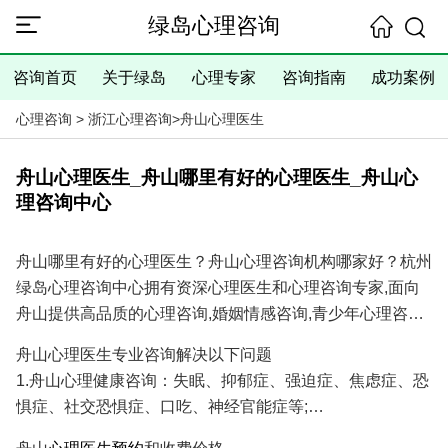
绿岛心理咨询
咨询首页
关于绿岛
心理专家
咨询指南
成功案例
心理咨询
>
浙江心理咨询
>
舟山心理医生
舟山心理医生_舟山哪里有好的心理医生_舟山心
理咨询中心
舟山哪里有好的心理医生？舟山心理咨询机构哪家好？杭州
绿岛心理咨询中心拥有资深心理医生和心理咨询专家,面向
舟山提供高品质的心理咨询,婚姻情感咨询,青少年心理咨询,
抑郁焦虑失眠心理咨询服务,具有十余年的心理咨询经验和
舟山心理医生专业咨询解决以下问题
大量成功案例,是您寻找舟山心理医生专家和舟山心理咨询
1.舟山心理健康咨询：失眠、抑郁症、强迫症、焦虑症、恐
医院/心理咨询机构的理想选择！
惧症、社交恐惧症、口吃、神经官能症等;
2.舟山婚姻情感咨询：分手挽回、婚姻调解、挽回出轨爱