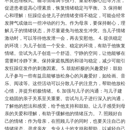
不良思维模式、辅导情绪调节技巧、重塑积极心态等方法，
促进患者提高心理素质，恢复情绪稳定与平衡。
3. 保持耐
心和理解：狂躁症会使儿子的情绪变得不稳定，可能会经常
发脾气或做出一些冲动的行为。作为母亲，要保持耐心，理
解儿子的情绪状态，并尽量避免与他发生冲突。当儿子情绪
激动时，可以等待他发泄一会，再去安慰他。
4. 提供稳定
的环境：为儿子创造一个安全、稳定的环境，有助于他恢复
情绪。尝试为儿子创造一个舒适、宁静的空间，让他能够在
需要时冷静下来。保持家庭氛围的和谐与稳定，减少可能引
发狂躁症发作的刺激因素。
5. 鼓励积极的兴趣爱好：鼓励
儿子参与一些有益且能够放松身心的兴趣爱好，如绘画、音
乐、阅读等。这些活动可以分散儿子的注意力，帮助他放松
心情，并提升积极情绪。
6. 加强与儿子的沟通：与儿子建
立稳固的亲子关系至关重要。尝试与儿子进行深入的沟通，
了解他的想法和感受，给予他支持和鼓励。让儿子感受到母
亲的关爱和理解，有助于缓解他的情绪压力。
7. 照顾好自
己的情绪：作为母亲，在照顾儿子的同时，也要关注自己的
情绪状态。寻求亲友、专业人士的支持和帮助，以减轻自己