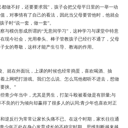
自己都做不好，还要要求我”，孩子会把父母平日里的一举一动
价值，对事情有了自己的看法，因此当父母要管他时，他就会
孩子时“说一套，做一套”。
察与模仿形成所谓的“无意间学习”，这种学习与课堂中特意
。在现今社会，光用拳头、棒子管教孩子已经行不通了，父母
得子女的尊敬，这样才能产生引导、教诲的作用。
学校、就在外面玩，上课的时候也经常捣蛋，喜欢喝酒、抽
偷着上网吧打游戏。我们怎么说、怎么骂他都听不进去，想做
要挟。”
些青少年当中，尤其是男生，打架斗殴被看做是有胆量;与
等不良的行为倾向却赢得了很多人的认同;青少年也喜欢对正
理和逆反行为常常让家长头痛不已。在这个时期，家长往往通
而青少年正处在身心发育成长的不稳定时期，思维判断越来越