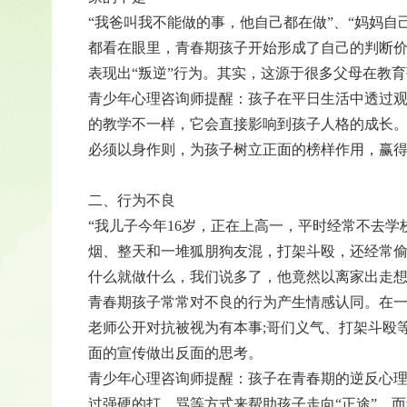
“我爸叫我不能做的事，他自己都在做”、“妈妈
都看在眼里，青春期孩子开始形成了自己的判断
表现出“叛逆”行为。其实，这源于很多父母在教育
青少年心理咨询师提醒：孩子在平日生活中透过观
的教学不一样，它会直接影响到孩子人格的成长
必须以身作则，为孩子树立正面的榜样作用，赢
二、行为不良
“我儿子今年16岁，正在上高一，平时经常不去
烟、整天和一堆狐朋狗友混，打架斗殴，还经常
什么就做什么，我们说多了，他竟然以离家出走想
青春期孩子常常对不良的行为产生情感认同。在一
老师公开对抗被视为有本事;哥们义气、打架斗殴
面的宣传做出反面的思考。
青少年心理咨询师提醒：孩子在青春期的逆反心
过强硬的打、骂等方式来帮助孩子走向“正途”。