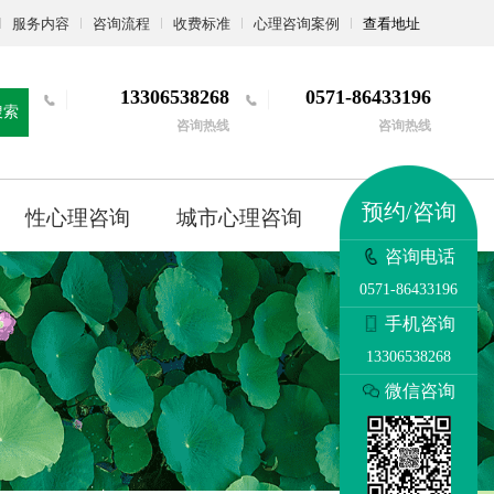
服务内容
咨询流程
收费标准
心理咨询案例
查看地址
13306538268
0571-86433196
搜索
咨询热线
咨询热线
预约/咨询
性心理咨询
城市心理咨询
更多
咨询电话
0571-86433196
手机咨询
13306538268
微信咨询