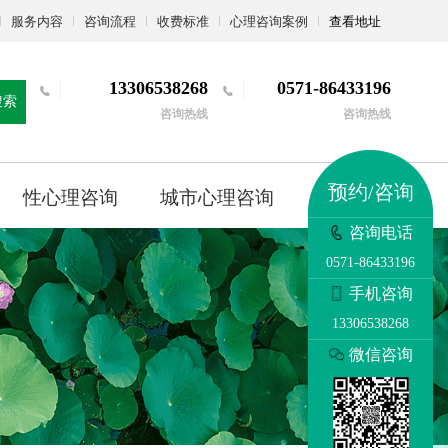
服务内容
咨询流程
收费标准
心理咨询案例
查看地址
13306538268
0571-86433196
搜索
咨询热线
咨询热线
预约/咨询
性心理咨询
城市心理咨询
更多
咨询电话
0571-86433196
手机咨询
13306538268
微信咨询