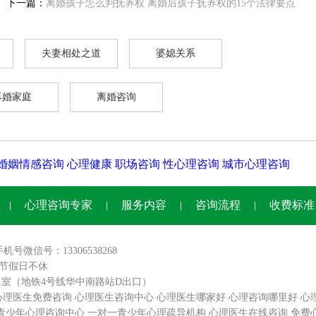
下一篇：
离婚孩子怎么判抚养权 离婚后孩子抚养权的15个法律要点
夫妻相处之道
婆媳关系
再婚家庭
离婚咨询
婚姻情感咨询
心理健康
职场咨询
性心理咨询
城市心理咨询
心理咨询专家
服务内容
咨询流程
收费标准
手机号微信号：13306538268
0,节假日不休
01室（地铁4号线华中南路站D出口）
心理医生免费咨询
心理医生咨询中心
心理医生哪家好
心理咨询哪里好
心
青少年心理咨询中心
一对一青少年心理疏导机构
心理医生在线咨询
免费