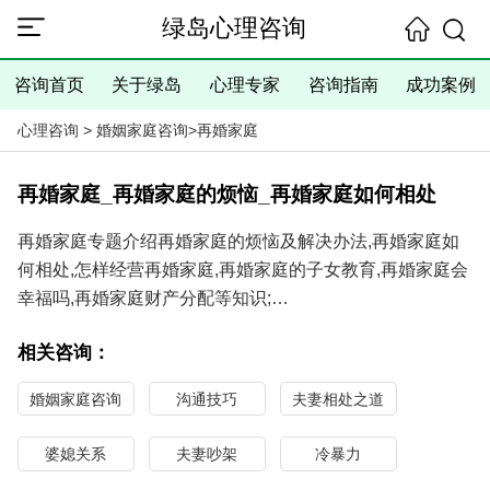
绿岛心理咨询
咨询首页
关于绿岛
心理专家
咨询指南
成功案例
心理咨询
>
婚姻家庭咨询
>
再婚家庭
再婚家庭_再婚家庭的烦恼_再婚家庭如何相处
再婚家庭专题介绍再婚家庭的烦恼及解决办法,再婚家庭如
何相处,怎样经营再婚家庭,再婚家庭的子女教育,再婚家庭会
幸福吗,再婚家庭财产分配等知识;
杭州绿岛婚姻家庭咨询师专业帮助解决再婚家庭问题与矛
相关咨询：
盾,让你远离再婚家庭的烦恼,学会再婚家庭的相处之道,从而
经营幸福和谐的再婚家庭。
婚姻家庭咨询
沟通技巧
夫妻相处之道
婚姻家庭问题咨询热线：
0571-86433196
婆媳关系
夫妻吵架
冷暴力