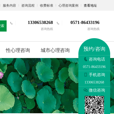
服务内容
咨询流程
收费标准
心理咨询案例
查看地址
13306538268
0571-86433196
搜索
咨询热线
咨询热线
预约/咨询
性心理咨询
城市心理咨询
更多
咨询电话
0571-86433196
手机咨询
13306538268
微信咨询