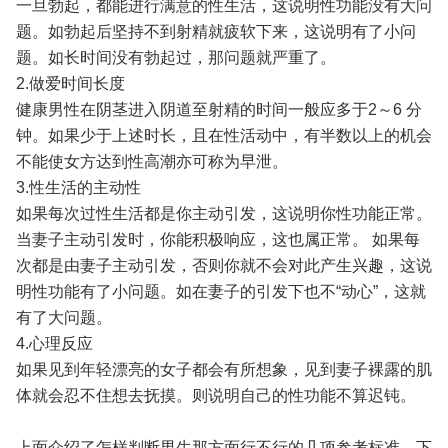
一旦勃起，都能进行满意的性生活，这说明性功能没有大问
题。如勃起后坚持不到射精就疲软下来，这说明有了小问
题。如长时间没有勃起过，那问题就严重了。
2.做爱时间长度
健康男性在阴茎进入阴道至射精的时间一般应多于2～6 分
钟。如果少于上述时长，且在性活动中，有半数以上的机会
不能使女方达到性高潮亦可称为早泄。
3.性生活的主动性
如果每次过性生活都是你主动引发，这说明你性功能正常。
当妻子主动引发时，你能积极响应，这也属正常。 如果每
次都是由妻子主动引发，否则你就不会对此产生兴趣，这说
明性功能有了小问题。如在妻子的引发下也不“动心”，这就
有了大问题。
4.心理反应
如果见到年轻漂亮的女子都会有所想象，见到妻子裸露的肌
体就会忍不住想去抚摸。则说明自己的性功能不算迟钝。
上面介绍了怎样判断男生那方面行不行的几项参考标准，下