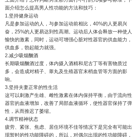
面介绍怎么提高男人性功能的方法和技巧：
1.坚持健身运动
凡是参加运动的人，与参加运动前相比，40%的人更易兴
奋，25%的人更易达到性高潮。运动后人体会释放一种使人
愉快的激素，同时，运动可增强心脏对性器官的供血能力，
供血多，勃起能力就强。
2.减少吸烟酗酒
长期吸烟酗酒过度，体内摄入酒精和尼古丁等有害物质过
多，会造成对精子、睾丸及生殖器官末梢血管等方面的影
响。
3.坚持夫妻正常的性生活
这可以刺激产生雄、雌性激素在体内保持平衡，由于流向性
器官的血液增加，改善了局部血液循环，使性器官保持了弹
性，从而推迟了萎缩。
4.调节精神状态
疲劳、紧张、焦虑、居住环境不佳等情况下是完全有可能出
现暂时的性功能障碍的，所以，对偶尔出现的性功能障碍，