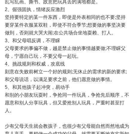
乱写乱画、撕书、故意把玩具丢的满地都是。
2、倔强固执，情绪反应激烈
坚持要特定的某一件东西，即使是外表相同的也不要;坚持
要穿某件衣服某双鞋，即使不符合季节;想要做的事坚决要
做到，否则就大哭大闹;在公共场合坐地耍赖、打人。
3、和父母唱反调，不理睬
父母要求的事偏不做，越是禁止做的事情越要做;不理睬父
母，宁愿自己玩，不要父母一起玩。
4、挑战规则和权威，攻底线
刻意在失败前树立一个好的规则;无休止的需求的新的要求;
和父母说话，以满足要求之前，他们愿意做的事情。
5、和其他孩子起冲突，易动手
和别的小朋友玩耍时，争抢同一件玩具，争抢先后顺序，不
愿意和别人分享玩具，但又爱抢别人玩具，严重时甚至打
人。
少有父母天生就会教孩子，也很少有父母能自然而然地成为
育儿高手。要想做一个成功的父母，就需要不断地充实新知