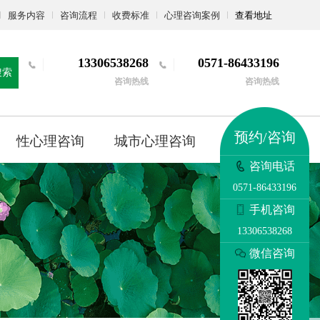
服务内容
咨询流程
收费标准
心理咨询案例
查看地址
13306538268
0571-86433196
搜索
咨询热线
咨询热线
预约/咨询
性心理咨询
城市心理咨询
更多
咨询电话
0571-86433196
手机咨询
13306538268
微信咨询