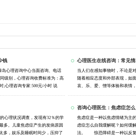
少钱
心理医生在线咨询：常见情
绿岛心理咨询中心当面咨询、电话
当人们在感知事物时，不论是
同级别，心理咨询收费标准为：高
随着相应态度和外部表现，如
;心理咨询专家:500元/小时 说
哀、乐、爱、憎等体验和表情
如，一个人听到坏...
详情>>
咨询心理医生：焦虑症怎么
的心理状况调查，发现有32％的学
焦虑症是一种以焦虑情绪为主
”最多。儿童焦虑症产生的发病原因
虑症怎么自我缓解呢？如何缓
太多，娱乐及睡眠时间少，压抑了
法。 惊恐障碍是一种以反复