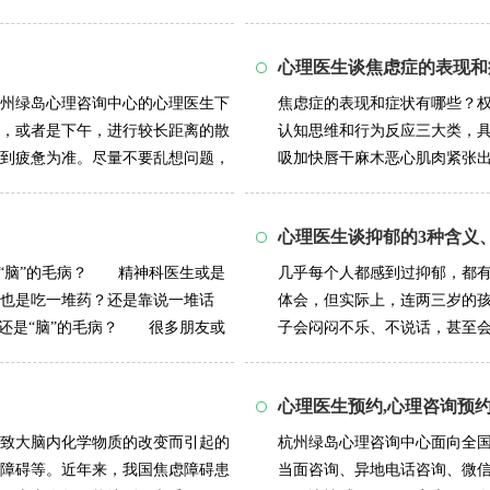
于任何特定的情...
详情>>
心理医生谈焦虑症的表现和
州绿岛心理咨询中心的心理医生下
焦虑症的表现和症状有哪些？
，或者是下午，进行较长距离的散
认知思维和行为反应三大类，具
到疲惫为准。尽量不要乱想问题，
吸加快唇干麻木恶心肌肉紧张出
恰当的想法...
详情>>
心理医生谈抑郁的3种含义
是“脑”的毛病？ 精神科医生或是
几乎每个人都感到过抑郁，都
也是吃一堆药？还是靠说一堆话
体会，但实际上，连两三岁的孩
题还是“脑”的毛病？ 很多朋友或
子会闷闷不乐、不说话，甚至
易外显。一...
详情>>
心理医生预约,心理咨询预约
致大脑内化学物质的改变而引起的
杭州绿岛心理咨询中心面向全
障碍等。近年来，我国焦虑障碍患
当面咨询、异地电话咨询、微