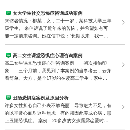
病经过如...
女大学生社交恐怖症咨询成功案例
来访者情况：柳某，女，二十一岁，某科技大学三年
级学生。 来信诉说了近年来的苦恼，并希望如有可
能一定前来咨询。她在信中说：“长期以来，我一直
经受着心理...
高二女生课堂恐惧症心理咨询案例
高二女生课堂恐惧症心理咨询案例 初次接触印
象 三个月前，我见到了本案例的当事者云，云穿
着简单、大方，是个17岁的在读高二学生，家中除
她之外，还有...
丑陋恐惧症案例及原因分析
许多女性担心自己外表不够亮丽，导致魅力不足，有
的以平常心面对这种焦虑，有的却因此养成心病，患
上丑陋恐惧症。 案例：20多岁的女孩露露恋爱时，
总对自己的...