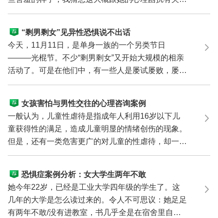
从她依偎班...
“剩男剩女”见异性恐惧说不出话
今天，11月11日，是单身一族的一个另类节日
———光棍节。不少“剩男剩女”又开始大规模的相亲
活动了。可是在他们中，有一些人是屡试屡败，屡败
屡试。他们不...
女孩害怕与男性交往的心理咨询案例
一般认为，儿童性虐待是指成年人利用16岁以下儿
童获得性的满足，造成儿童明显的情绪创伤的现象。
但是，还有一类危害更广的对儿童的性虐待，却一直
被专家和公...
恐惧症案例分析：女大学生两年不敢
进教室
她今年22岁，已经是工业大学四年级的学生了。这
几年的大学是怎么读过来的。令人不可思议：她足足
有两年不敢/没有进教室，书几乎全是在宿舍里自己