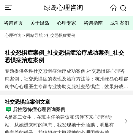
绿岛心理咨询
咨询首页
关于绿岛
心理专家
咨询指南
成功案例
心理咨询
>
网站导航
>
社交恐惧症案例
社交恐惧症案例_社交恐惧症治疗成功案例_社交
恐惧症治愈案例
专题提供各种社交恐惧症治疗成功案例,社交恐惧症心理咨
询案例，社交恐惧症的表现及治疗方法等；杭州绿岛心理咨
询中心心理医生专家专业协助克服社交恐惧症，效果好成功
案例多！
社交恐惧症案例文章
社交恐惧症心理医生咨询电话:
0571-86433196
，
异性恐怖症心理咨询案例
13306538268
（手机微信同号）
进入咨询中心查看咨询须
A是高二女生，在班主任的建议和陪伴下来心理辅导
知
站。从她进来时的神态，我发现她十分腼腆，明显有
些害羞的样子，我猜想这大概跟她的心理困扰有关；