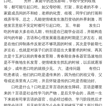
口吃。
另外，家庭中的恶劣影响，学校中受到歧视
等，都可能引起口吃。如父母吵闹、打架，亲近者的不幸，
家庭成员间的不和睦，老师的叱责、歧视，同学们的打闹和
戏弄等等。总之，凡能使情绪发生激烈变动的外界刺激，而
使发言意欲不安定时都可引起口吃。
五、年龄
发生口
吃的年龄大多在幼儿期，特别是在已能学会说话，并能构造
词句的年龄，言语和心理发展最迅速的时期是三岁左右，就
是在他们抑制条件反射还不够巩固的时候，其次是学龄期七
岁左右，也就是对孩子们的言语提出大量要求的时候。再其
次是十五岁以前的青春发育期，青春期全身各器官迅速地但
是不平衡地生长发育，使情绪发生扰乱的时候，以后就逐渐
减少，成年患口吃的就很少见。
六、遗传问题
有些口
吃患者说，他们的口吃是遗传来的，因为他们的祖父母、父
母或近亲里有人口吃，并且怀疑遗传的口吃是否能治好。
口吃是什么？口吃是正常言语的发生障碍。言语是哪里
来的？言语是社会性学习的产物，是后天学会的，虽然一生
下来就有司掌言语的器官，但必经过模仿、学习阶段然后才
能学会说话。后天的言语怎么会先天就破坏了呢？所以我们