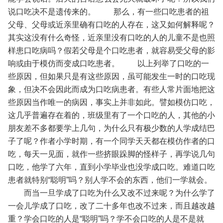
说口吃决不是遗传来的。
那么，有一些口吃患者的祖
父母、父母或近亲里确有口吃的人存在，这又如何解释呢？
其实这没有什么奇怪，近亲里没有口吃的人的儿童不是也照
样患口吃病吗？假若父母是个口吃患者，就容易受父母的影
响或由于模仿而变成口吃患者。
以上列举了口吃的一
些原因，但如果只是有这些原因，虽可能发生一时的口吃现
象，但决不会因此而成为口吃病患者。有些人常片面地把这
些原因当作唯一的病因，事实上并非如此。譬如模仿口吃，
这几乎普遍存在着的，班级里有了一个口吃的人，其他的小
朋友差不多都要学上几句，为什么只有极少数的人学成结巴
子了呢？作者小学时期，有一个同学天天都在模仿作者的口
吃，每天一见面，就作一些挤眼跺脚的怪样子，再学说几句
口吃，他学了六年，直到小学毕业也没学成口吃。难道口吃
患者就特别“聪明”吗？别人学不会的东西，他们一学就会。
而当一旦学成了口吃为什么又改不过来呢？为什么学了
一会儿学成了口吃，改了二十多年也改不过来，而且越改越
重？学会口吃的人是“聪明”吗？学不会口吃的人是不是就