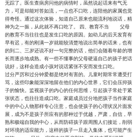
无踪了。医生查病房问他的病情时，虽然说起话来有气无
力，可是却能对答如流，一点也不口吃，连陪他的家属也觉
得奇怪。通过这次体验，知道自己原来也能流利地说话，精
神为之一振，从此就不再口吃了。
四、教育不当
父母
的教育不当往往也是发生口吃的原因。如幼儿的后天发育有
早有迟，有的刚满一岁就能较清楚地说出简单的话来，也有
的到二、三岁还说不好一句完整的话，他们会随着年龄的增
长而逐步地成熟。有一些不懂事的父母硬逼自己的孩子把话
说好，这样会造成小孩对说话紧张不安而发生口吃。
过分严厉和过分钟爱都是绝对有害的。儿童时期常常遭受打
骂，这些印象能深深地留在他们的内心世界，它们会压抑孩
子的愉快。监视孩子的内心的任何思维，引起孩子常处于紧
张状态，也往往造成口吃。家庭成员过分地把孩子当作家庭
中的中心人物那样专心注意，也会使孩子的心理状况片面发
展，成为不是孩子所应有的那种过于优越，严肃，自信，早
熟和极端自我的中心，从而防碍孩子跟周围人们接近，削弱
对环境的适应能力，这样的孩子一旦走入集体，也可能产生