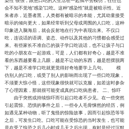
染性”很强，跟患口吃的人生活在一起虽不去模仿，往往也
会不知不觉地“感染”口吃。这种“感染性”就是被暗示性。近
朱者赤，近墨者黑，人类都有被暗示的本能，尤其幼童接受
暗示的倾向更大，如果经常听到父母或周围的人口吃，这种
印象进入脑海后，就会反射地在行为中表现出来。不仅口
吃，连说话的语调、姿态、动作以及其他的习惯都会感受过
来。有些家长不准自己的孩子学口吃说话，也不让孩子与口
吃的小朋友在一起游戏，可是，人们都有好奇心，越是不准
看的东西越要看上几眼，越是不让动的东西，越是想摆脱两
下，越是不准学口吃就更觉得好奇地要学上几句。
模
仿别人的口吃，或受了别人的影响而出现了一些口吃现象，
不须要大惊小怪，这些现象很快就可以克服，如若这时参杂
了心理因素，那就很可能变成真的口吃病患者。
二、惊吓
由于突然或持续惊吓而引起口吃者不少见。在一些突然
引起震惊、恐惧的事件之后，一些令人毛骨悚然的经历，例
如遇见某种动物，听了鬼怪的惊险故事，因而引起惊恐等等
之后，可发生口吃。口吃可能在受惊恐的当时发生，也可能
是在受了惊恐之后几小时或几天之后出现，有时是经过沉默