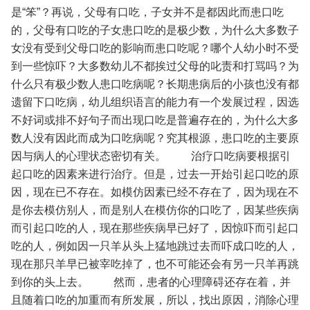
是“笨”？再说，父母有口吃，子女并不是都因此而患口吃
的，父母有口吃的子女患口吃的是极少数，为什么大多数子
女没有受到父母口吃的影响而患口吃呢？哪个人幼小时不受
到一些惊吓？大多数幼儿不都挨过父母的叱责和打骂吗？为
什么只有极少数人患口吃病呢？长期患病后的小孩也没有都
遗留下口吃病，幼儿组织语言的能力有一个发展过程，因选
不好词或排不好句子而出现口吃是普遍存在的，为什么大多
数人没有因此而成为口吃病呢？究其根源，患口吃的主要原
因与病人的心理状态密切有关。
治疗口吃病要根据引
起口吃的因素来进行治疗。但是，过去一开始引起口吃的原
因，现在已不存在。如模仿因素已经不存在了，因为现在不
是你去模仿别人，而是别人在模仿你的口吃了，因某些疾病
而引起口吃的人，现在那些疾病早已好了，因惊吓而引起口
吃的人，例如因一只羊从头上猛地跳过去而吓成口吃的人，
现在那只羊早已被宰吃掉了，也不可能还会有另一只羊再跳
到你的头上去。
然而，患者的心理障碍还存在着，并
且随着口吃的加重而有所发展，所以，找出原因，消除心理