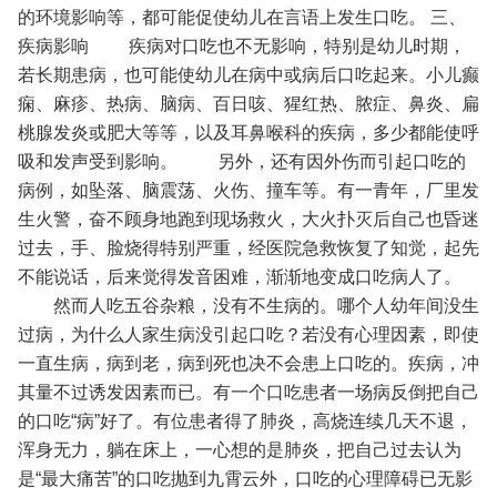
的环境影响等，都可能促使幼儿在言语上发生口吃。
三、
疾病影响
疾病对口吃也不无影响，特别是幼儿时期，
若长期患病，也可能使幼儿在病中或病后口吃起来。小儿癫
痫、麻疹、热病、脑病、百日咳、猩红热、脓症、鼻炎、扁
桃腺发炎或肥大等等，以及耳鼻喉科的疾病，多少都能使呼
吸和发声受到影响。
另外，还有因外伤而引起口吃的
病例，如坠落、脑震荡、火伤、撞车等。有一青年，厂里发
生火警，奋不顾身地跑到现场救火，大火扑灭后自己也昏迷
过去，手、脸烧得特别严重，经医院急救恢复了知觉，起先
不能说话，后来觉得发音困难，渐渐地变成口吃病人了。
然而人吃五谷杂粮，没有不生病的。哪个人幼年间没生
过病，为什么人家生病没引起口吃？若没有心理因素，即使
一直生病，病到老，病到死也决不会患上口吃的。疾病，冲
其量不过诱发因素而已。有一个口吃患者一场病反倒把自己
的口吃“病”好了。有位患者得了肺炎，高烧连续几天不退，
浑身无力，躺在床上，一心想的是肺炎，把自己过去认为
是“最大痛苦”的口吃抛到九霄云外，口吃的心理障碍已无影