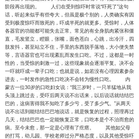
阶段再出现的。
人们在受到惊吓时常说“吓死了”这句
话，听起来似乎有些夸大，但虽是极个别的，人类确实有因
受到极度惊吓而致死的，吓成半死的就更多。受惊时，人体
各器官的功能都可能失去正常。常见的有全身肌肉紧张和僵
直，毛发竖立，瞪眼，张嘴，面色苍白，心跳，出冷汗，四
肢发抖，甚至站立不住，手里的东西脱手落地，大小便失禁
等，言语器官也可出现紊乱而发生口吃。不过，这都是一时
性的，当受惊的刺激一过，这些现象就会逐渐平复。决不会
一吓就吓成一辈子口吃；也就是说，如若没有心理因素参杂
进去，一时发作的急性口吃决不会转为慢性口吃。
内
蒙古一位30岁的口吃妇女说：“我三岁时，一只羊猛地从我
头顶上跳过去，受吓后两天说不出话来，以后说话就结结巴
巴的，这病害得我不知吃了多少亏，受了多少气。”从两天
说不出话到能结结巴巴地说话，就是恢复的过程，照理再过
几天，结结巴巴也一定能恢复正常，口吃本是个不治而愈的
病。至今未愈，那一定是心理有了疙瘩。
其他如父母
的打骂，幼儿园、学校老师过分严格态度，以及其他受惊吓