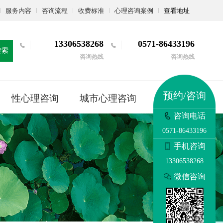
服务内容
咨询流程
收费标准
心理咨询案例
查看地址
13306538268
0571-86433196
搜索
咨询热线
咨询热线
预约/咨询
性心理咨询
城市心理咨询
更多
咨询电话
0571-86433196
手机咨询
13306538268
微信咨询