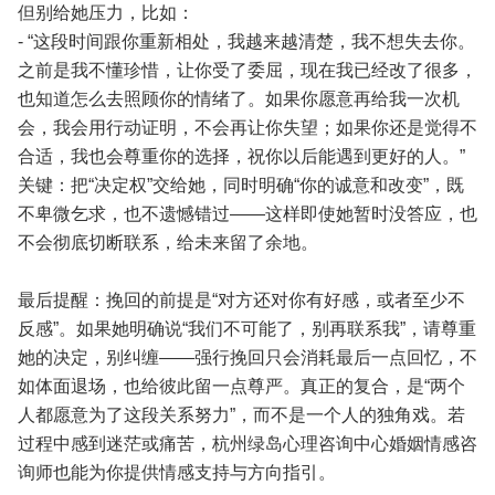
但别给她压力，比如：
- “这段时间跟你重新相处，我越来越清楚，我不想失去你。
之前是我不懂珍惜，让你受了委屈，现在我已经改了很多，
也知道怎么去照顾你的情绪了。如果你愿意再给我一次机
会，我会用行动证明，不会再让你失望；如果你还是觉得不
合适，我也会尊重你的选择，祝你以后能遇到更好的人。”
关键：把“决定权”交给她，同时明确“你的诚意和改变”，既
不卑微乞求，也不遗憾错过——这样即使她暂时没答应，也
不会彻底切断联系，给未来留了余地。
最后提醒：挽回的前提是“对方还对你有好感，或者至少不
反感”。如果她明确说“我们不可能了，别再联系我”，请尊重
她的决定，别纠缠——强行挽回只会消耗最后一点回忆，不
如体面退场，也给彼此留一点尊严。真正的复合，是“两个
人都愿意为了这段关系努力”，而不是一个人的独角戏。若
过程中感到迷茫或痛苦，杭州绿岛心理咨询中心婚姻情感咨
询师也能为你提供情感支持与方向指引。