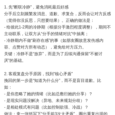
1. 先“断联冷静”，避免消耗最后好感
分手后立刻频繁发消息、道歉、求复合，反而会让对方反感
（觉得你没反思，只想要结果）。正确的做法是：
- 给彼此1-2周的冷静期（根据分手激烈程度调整），期间不
主动联系，让双方从“分手的情绪对抗”中抽离；
- 冷静期内不做“刷存在感”的事（如朋友圈故意发伤感内
容、点赞对方所有动态），避免给对方压力。
关键：冷静不是“放弃”，而是为了后续沟通保留“不被讨
厌”的基础。
2. 客观复盘分手原因，找到“核心矛盾”
挽回的第一步是“知道为什么分”，而不是盲目道歉。比
如：
- 是你忽略了她的情绪（比如总敷衍她的分享）？
- 是现实问题没解决（异地、未来规划分歧）？
- 是相处模式有问题（比如控制欲强、冷战）？
做法：拿一张纸写下“分手前3次大矛盾”，圈出重复出现的