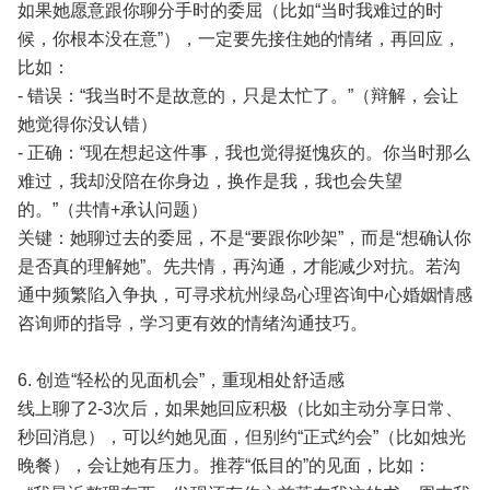
如果她愿意跟你聊分手时的委屈（比如“当时我难过的时
候，你根本没在意”），一定要先接住她的情绪，再回应，
比如：
- 错误：“我当时不是故意的，只是太忙了。”（辩解，会让
她觉得你没认错）
- 正确：“现在想起这件事，我也觉得挺愧疚的。你当时那么
难过，我却没陪在你身边，换作是我，我也会失望
的。”（共情+承认问题）
关键：她聊过去的委屈，不是“要跟你吵架”，而是“想确认你
是否真的理解她”。先共情，再沟通，才能减少对抗。若沟
通中频繁陷入争执，可寻求杭州绿岛心理咨询中心婚姻情感
咨询师的指导，学习更有效的情绪沟通技巧。
6. 创造“轻松的见面机会”，重现相处舒适感
线上聊了2-3次后，如果她回应积极（比如主动分享日常、
秒回消息），可以约她见面，但别约“正式约会”（比如烛光
晚餐），会让她有压力。推荐“低目的”的见面，比如：