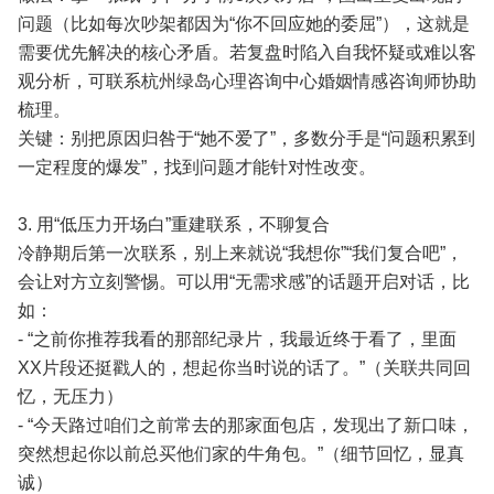
问题（比如每次吵架都因为“你不回应她的委屈”），这就是
需要优先解决的核心矛盾。若复盘时陷入自我怀疑或难以客
观分析，可联系杭州绿岛心理咨询中心婚姻情感咨询师协助
梳理。
关键：别把原因归咎于“她不爱了”，多数分手是“问题积累到
一定程度的爆发”，找到问题才能针对性改变。
3. 用“低压力开场白”重建联系，不聊复合
冷静期后第一次联系，别上来就说“我想你”“我们复合吧”，
会让对方立刻警惕。可以用“无需求感”的话题开启对话，比
如：
- “之前你推荐我看的那部纪录片，我最近终于看了，里面
XX片段还挺戳人的，想起你当时说的话了。”（关联共同回
忆，无压力）
- “今天路过咱们之前常去的那家面包店，发现出了新口味，
突然想起你以前总买他们家的牛角包。”（细节回忆，显真
诚）