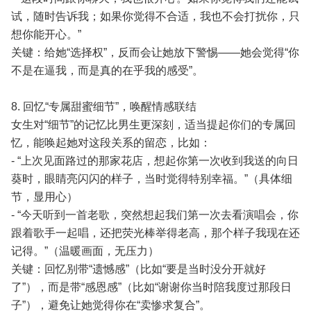
试，随时告诉我；如果你觉得不合适，我也不会打扰你，只
想你能开心。”
关键：给她“选择权”，反而会让她放下警惕——她会觉得“你
不是在逼我，而是真的在乎我的感受”。
8. 回忆“专属甜蜜细节”，唤醒情感联结
女生对“细节”的记忆比男生更深刻，适当提起你们的专属回
忆，能唤起她对这段关系的留恋，比如：
- “上次见面路过的那家花店，想起你第一次收到我送的向日
葵时，眼睛亮闪闪的样子，当时觉得特别幸福。”（具体细
节，显用心）
- “今天听到一首老歌，突然想起我们第一次去看演唱会，你
跟着歌手一起唱，还把荧光棒举得老高，那个样子我现在还
记得。”（温暖画面，无压力）
关键：回忆别带“遗憾感”（比如“要是当时没分开就好
了”），而是带“感恩感”（比如“谢谢你当时陪我度过那段日
子”），避免让她觉得你在“卖惨求复合”。