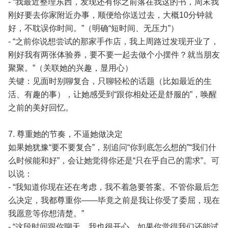
- “我最近整理东西，发现还有你之前落在我这的书，周末我
刚好要去你家附近办事，顺便给你送过去，大概10分钟就
好，不耽误你时间。”（明确“短时间、无压力”）
- “之前你说想尝试的那家手作店，我上周路过发现开业了，
刚好我有两张体验券，要不要一起去做个小摆件？就当朋友
聚聚。”（关联她的兴趣，显用心）
关键：见面时别聊复合，只聊轻松的话题（比如最近的生
活、有趣的事），让她感受到“跟你相处还是舒服的”，唤醒
之前的美好回忆。
7. 尊重她的节奏，不逼她做决定
如果她犹豫“要不要复合”，别追问“你到底怎么想的”“我们什
么时候能和好”，会让她觉得你还是“只在乎自己的需求”。可
以说：
- “我知道你现在还在考虑，我不着急要答案。不管你最后怎
么决定，我都尊重你——毕竟之前是我让你受了委屈，现在
我愿意等你想清楚。”
- “这段时间跟你聊天，我也很开心。如果你觉得我们还能试