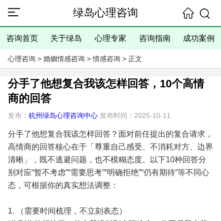
绿岛心理咨询
咨询首页
关于绿岛
心理专家
咨询指南
成功案例
心理咨询
>
婚姻情感咨询
>
情感咨询
> 正文
分手了他想复合我该怎样回答，10个高情
商的回答
发布：
杭州绿岛心理咨询中心
发布时间：2025-10-11
分手了他想复合我该怎样回答？面对前任提出的复合请求，
高情商的回答核心在于「尊重自己感受、不消耗对方、边界
清晰」，既不逃避问题，也不模糊态度。以下10种回答分
别对应“暂不考虑”“需要思考”“明确拒绝”“仍有期待”等不同心
态，可根据你的真实想法调整：
1. （需要时间梳理，不立刻表态）