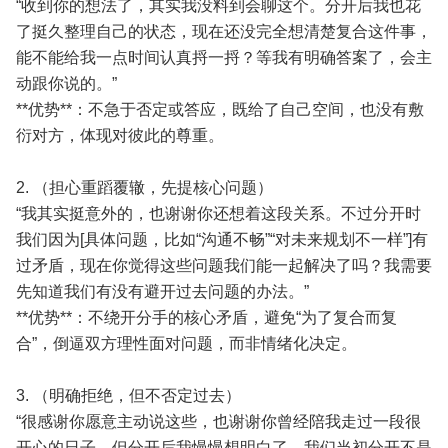
“收到你的想法了，其实我没料到会聊这个。分开后我也花
了挺久整理自己的状态，现在还没完全想清楚复合这件事，
能不能给我一点时间认真捋一捋？等我有明确答案了，会主
动跟你说的。”
**优势**：不急于否定或答应，既给了自己空间，也没有敷
衍对方，体现对彼此的尊重。
2. （担心重蹈覆辙，先提核心问题）
“我其实挺意外的，也谢谢你还想着这段关系。不过分开时
我们因为[具体问题，比如“沟通不畅”“对未来规划不一样”]有
过矛盾，现在你觉得这些问题我们能一起解决了吗？我需要
先知道我们有没有避开过去问题的办法。”
**优势**：不绕开分手的核心矛盾，避免“为了复合而复
合”，倒逼双方理性面对问题，而非情绪化决定。
3. （明确拒绝，但不否定过去）
“很感谢你愿意主动说这些，也谢谢你曾经陪我走过一段很
开心的日子。但分开后我慢慢想明白了，我们当初分开不是