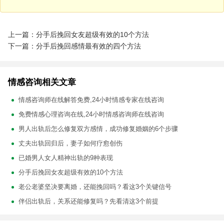
上一篇：分手后挽回女友超级有效的10个方法
下一篇：分手后挽回感情最有效的四个方法
情感咨询相关文章
情感咨询师在线解答免费,24小时情感专家在线咨询
免费情感心理咨询在线,24小时情感咨询师在线咨询
男人出轨后怎么修复双方感情，成功修复婚姻的6个步骤
丈夫出轨回归后，妻子如何疗愈创伤
已婚男人女人精神出轨的9种表现
分手后挽回女友超级有效的10个方法
老公老婆坚决要离婚，还能挽回吗？看这3个关键信号
伴侣出轨后，关系还能修复吗？先看清这3个前提