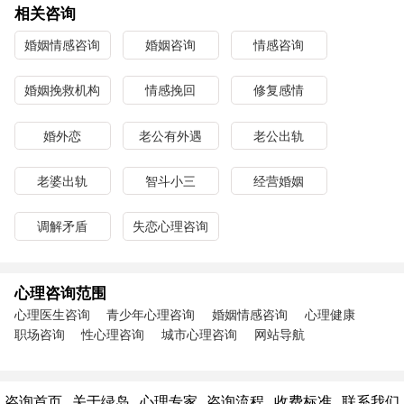
相关咨询
婚姻情感咨询
婚姻咨询
情感咨询
婚姻挽救机构
情感挽回
修复感情
婚外恋
老公有外遇
老公出轨
老婆出轨
智斗小三
经营婚姻
调解矛盾
失恋心理咨询
心理咨询范围
心理医生咨询
青少年心理咨询
婚姻情感咨询
心理健康
职场咨询
性心理咨询
城市心理咨询
网站导航
咨询首页
关于绿岛
心理专家
咨询流程
收费标准
联系我们