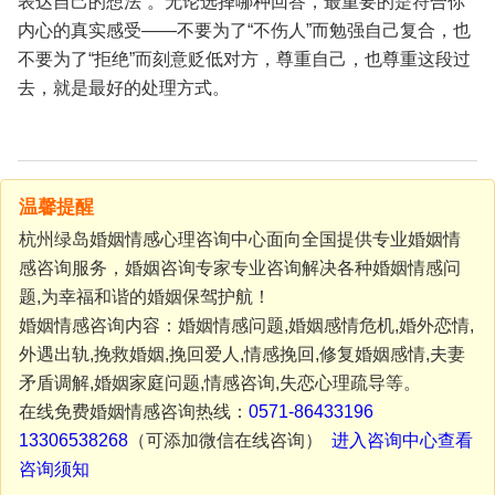
表达自己的想法”。无论选择哪种回答，最重要的是符合你
内心的真实感受——不要为了“不伤人”而勉强自己复合，也
不要为了“拒绝”而刻意贬低对方，尊重自己，也尊重这段过
去，就是最好的处理方式。
温馨提醒
杭州绿岛婚姻情感心理咨询中心面向全国提供专业婚姻情
感咨询服务，婚姻咨询专家专业咨询解决各种婚姻情感问
题,为幸福和谐的婚姻保驾护航！
婚姻情感咨询内容：婚姻情感问题,婚姻感情危机,婚外恋情,
外遇出轨,挽救婚姻,挽回爱人,情感挽回,修复婚姻感情,夫妻
矛盾调解,婚姻家庭问题,情感咨询,失恋心理疏导等。
在线免费婚姻情感咨询热线：
0571-86433196
13306538268
（可添加微信在线咨询）
进入咨询中心查看
咨询须知