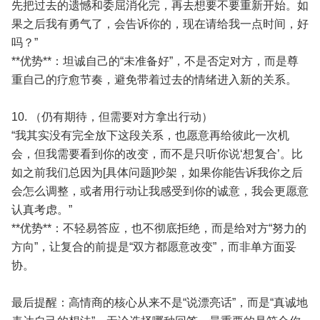
先把过去的遗憾和委屈消化完，再去想要不要重新开始。如
果之后我有勇气了，会告诉你的，现在请给我一点时间，好
吗？”
**优势**：坦诚自己的“未准备好”，不是否定对方，而是尊
重自己的疗愈节奏，避免带着过去的情绪进入新的关系。
10. （仍有期待，但需要对方拿出行动）
“我其实没有完全放下这段关系，也愿意再给彼此一次机
会，但我需要看到你的改变，而不是只听你说‘想复合’。比
如之前我们总因为[具体问题]吵架，如果你能告诉我你之后
会怎么调整，或者用行动让我感受到你的诚意，我会更愿意
认真考虑。”
**优势**：不轻易答应，也不彻底拒绝，而是给对方“努力的
方向”，让复合的前提是“双方都愿意改变”，而非单方面妥
协。
最后提醒：高情商的核心从来不是“说漂亮话”，而是“真诚地