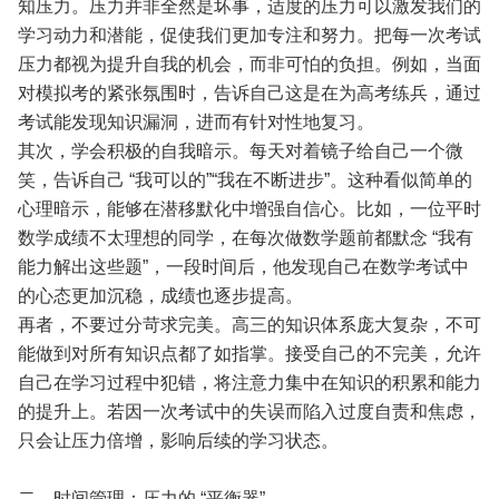
知压力。压力并非全然是坏事，适度的压力可以激发我们的
学习动力和潜能，促使我们更加专注和努力。把每一次考试
压力都视为提升自我的机会，而非可怕的负担。例如，当面
对模拟考的紧张氛围时，告诉自己这是在为高考练兵，通过
考试能发现知识漏洞，进而有针对性地复习。
其次，学会积极的自我暗示。每天对着镜子给自己一个微
笑，告诉自己 “我可以的”“我在不断进步”。这种看似简单的
心理暗示，能够在潜移默化中增强自信心。比如，一位平时
数学成绩不太理想的同学，在每次做数学题前都默念 “我有
能力解出这些题”，一段时间后，他发现自己在数学考试中
的心态更加沉稳，成绩也逐步提高。
再者，不要过分苛求完美。高三的知识体系庞大复杂，不可
能做到对所有知识点都了如指掌。接受自己的不完美，允许
自己在学习过程中犯错，将注意力集中在知识的积累和能力
的提升上。若因一次考试中的失误而陷入过度自责和焦虑，
只会让压力倍增，影响后续的学习状态。
二、时间管理：压力的 “平衡器”