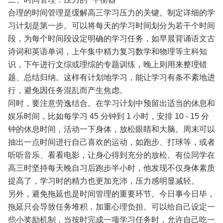
合理的时间管理是缓解高三学习压力的关键。制定详细的学
习计划是第一步。可以将每天的学习时间划分为若干个时间
段，为每个时间段设定明确的学习任务，如早晨背诵语文古
诗词和英语单词，上午集中精力复习数学和物理等主科知
识，下午进行文综或理综的专题训练，晚上则用来整理错
题、总结归纳。这样有计划地学习，能让学习有条不紊地进
行，避免因任务混乱而产生焦虑。
同时，要注意劳逸结合。在学习计划中预留出适当的休息和
娱乐时间，比如每学习 45 分钟到 1 小时，安排 10 - 15 分
钟的休息时间，活动一下身体，放松眼睛和大脑。周末可以
抽出一点时间进行自己喜欢的运动，如跑步、打球等，或者
听听音乐、看看电影，让身心得到充分的放松。有位同学在
高三时坚持每天晚自习后跑步半小时，他发现不仅身体素质
提高了，学习时的精力也更加充沛，压力感明显减轻。
另外，避免拖延也是时间管理的重要环节。今日事今日毕，
拖延只会导致任务堆积，加重心理负担。可以给自己设定一
些小奖励机制，当按时完成一项学习任务时，允许自己吃一