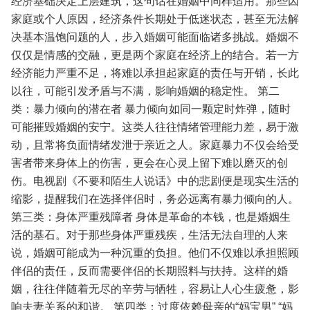
经济基础决定上层建筑，这句话在婚姻中同样适用。那些因
家庭或个人原因，经济条件长期处于低迷状态，甚至无法解
决基本温饱问题的人，步入婚姻可能面临诸多挑战。婚姻不
仅仅是情感的交融，更是两个家庭在经济上的结合。若一方
经济能力严重不足，将难以承担起家庭的责任与开销，长此
以往，可能引发矛盾与不满，影响婚姻的稳定性。
第二
类：暴力倾向的潜在者
暴力倾向如同一颗定时炸弹，随时
可能摧毁婚姻的安宁。这类人往往情绪管理能力差，易于激
动，且常将负面情绪发泄于亲近之人。家庭暴力不仅会给受
害者带来身体上的伤害，更会在心灵上留下难以磨灭的创
伤。电视剧《不要和陌生人说话》中的悲剧便是现实生活的
缩影，提醒我们在选择伴侣时，务必远离有暴力倾向的人。
第三类：身体严重残障者
身体是革命的本钱，也是婚姻生
活的基石。对于那些身体严重残疾，生活无法自理的人来
说，婚姻可能成为一种沉重的负担。他们不仅难以承担照顾
伴侣的责任，反而需要伴侣的长期照料与扶持。这样的婚
姻，往往伴随着无尽的辛劳与牺牲，容易让人心生疲惫，影
响夫妻关系的和谐。
第四类：过度依赖母亲的“妈宝男”
“妈