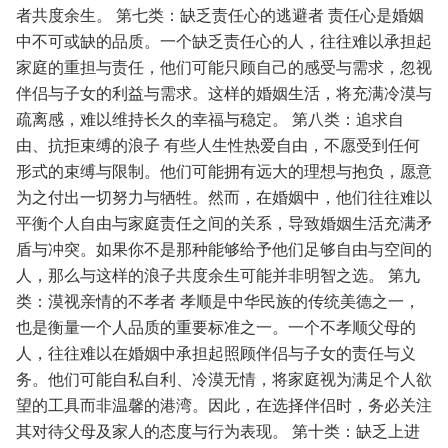
者共度余生。
第七类：缺乏责任心的逃避者
责任心是婚姻
中不可或缺的品质。一个缺乏责任心的人，往往难以承担起
家庭的重担与责任，他们可能只顾自己的感受与需求，忽视
伴侣与子女的利益与需求。这样的婚姻生活，将充满冷漠与
疏离感，难以维持长久的幸福与稳定。
第八类：追求自
由、抗拒束缚的浪子
有些人生性热爱自由，不愿受到任何
形式的束缚与限制。他们可能拥有远大的理想与抱负，愿意
为之付出一切努力与牺牲。然而，在婚姻中，他们往往难以
平衡个人自由与家庭责任之间的关系，导致婚姻生活充满矛
盾与冲突。如果你不是那种能够给予他们足够自由与空间的
人，那么与这样的浪子共度余生可能并非明智之选。
第九
类：漠视亲情的不孝者
孝顺是中华民族的传统美德之一，
也是衡量一个人品质的重要标准之一。一个不孝顺父母的
人，往往难以在婚姻中承担起照顾伴侣与子女的责任与义
务。他们可能自私自利、冷漠无情，将家庭视为满足个人欲
望的工具而非温馨的港湾。因此，在选择伴侣时，务必关注
其对待父母及家人的态度与行为表现。
第十类：缺乏上进