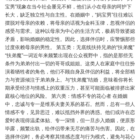
宝男”现象在当今社会屡见不鲜，他们从小在母亲的呵护下
长大，缺乏独立性与自主性。在婚姻中，“妈宝男”往往难以
摆脱对母亲的依赖，将母亲的话视为金科玉律，忽视伴侣的
感受与需求。这种以母亲为中心的生活方式，极易导致婆媳
矛盾，影响婚姻的稳定性。因此，选择伴侣时，应警惕那些
过度依赖母亲的男性。
第五类：无底线扶持兄弟的“扶弟魔”
“扶弟魔”一词近年来频繁出现在公众视野中，指的是那些无
条件为弟弟付出一切的哥哥或姐姐。这类人在家庭中往往扮
演着牺牲者的角色，他们不顾自身及伴侣的利益，将全部精
力与资源倾注于弟弟身上。与“扶弟魔”结婚，意味着你将长
期承受经济与情感上的双重压力，甚至可能面临被排挤出家
庭核心地位的风险。
第六类：情感不专的花心者
在婚姻
中，忠诚与专一是维系夫妻关系的基石。然而，总有一些人
情感不专，见异思迁，难以抵挡外界的诱惑。他们或许在恋
爱时表现得温柔体贴、专一深情，但一旦步入婚姻，便原形
毕露，频繁出轨，给伴侣带来无尽的痛苦与伤害。因此，在
选择伴侣时，务必考察其情感态度与行为模式，避免与花心