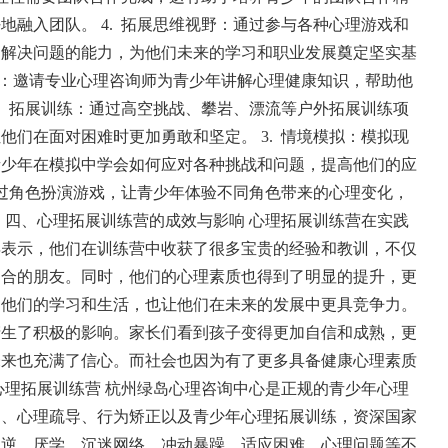
好地融入团队。
4.
拓展思维视野：通过参与各种心理游戏和
和解决问题的能力，为他们未来的学习和职业发展奠定坚实基
：邀请专业心理咨询师为青少年讲解心理健康知识，帮助他
.
拓展训练：通过高空挑战、攀岩、漂流等户外拓展训练项
让他们在面对困难时更加勇敢和坚定。
3.
情境模拟：模拟现
青少年在模拟中学会如何应对各种挑战和问题，提高他们的应
过角色扮演游戏，让青少年体验不同角色带来的心理变化，
。
四、心理拓展训练营的成效与影响
心理拓展训练营在实践
年表示，他们在训练营中收获了很多宝贵的经验和教训，不仅
道合的朋友。同时，他们的心理素质也得到了明显的提升，更
了他们的学习和生活，也让他们在未来的发展中更具竞争力。
产生了积极的影响。家长们看到孩子变得更加自信和成熟，更
未来也充满了信心。而社会也因为有了更多具备健康心理素质
心理拓展训练营
杭州绿岛心理咨询中心是正规的青少年心理
询、心理疏导、行为矫正以及青少年心理拓展训练，资深国家
叛逆、厌学、沉迷网络、冲动暴躁、适应困难、心理问题等不