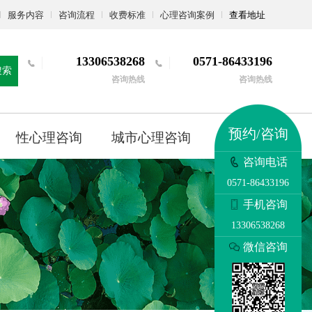
服务内容
咨询流程
收费标准
心理咨询案例
查看地址
13306538268
0571-86433196
搜索
咨询热线
咨询热线
预约/咨询
性心理咨询
城市心理咨询
更多
咨询电话
0571-86433196
手机咨询
13306538268
微信咨询