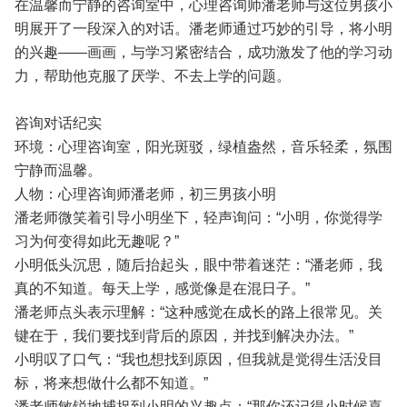
在温馨而宁静的咨询室中，心理咨询师潘老师与这位男孩小
明展开了一段深入的对话。潘老师通过巧妙的引导，将小明
的兴趣——画画，与学习紧密结合，成功激发了他的学习动
力，帮助他克服了厌学、不去上学的问题。
咨询对话纪实
环境：心理咨询室，阳光斑驳，绿植盎然，音乐轻柔，氛围
宁静而温馨。
人物：心理咨询师潘老师，初三男孩小明
潘老师微笑着引导小明坐下，轻声询问：“小明，你觉得学
习为何变得如此无趣呢？”
小明低头沉思，随后抬起头，眼中带着迷茫：“潘老师，我
真的不知道。每天上学，感觉像是在混日子。”
潘老师点头表示理解：“这种感觉在成长的路上很常见。关
键在于，我们要找到背后的原因，并找到解决办法。”
小明叹了口气：“我也想找到原因，但我就是觉得生活没目
标，将来想做什么都不知道。”
潘老师敏锐地捕捉到小明的兴趣点：“那你还记得小时候喜